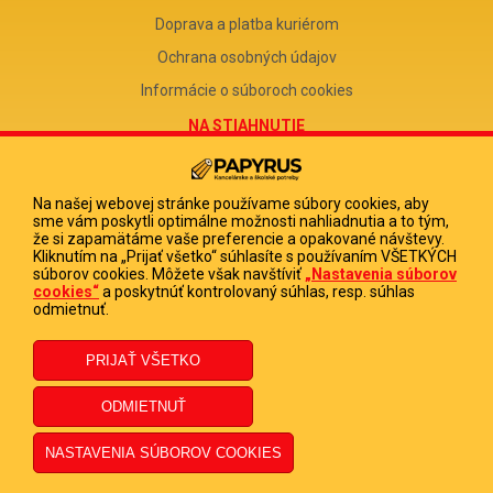
Doprava a platba kuriérom
Ochrana osobných údajov
Informácie o súboroch cookies
NA STIAHNUTIE
Reklamačný formulár
Odstúpenie od zmluvy
Na našej webovej stránke používame súbory cookies, aby
sme vám poskytli optimálne možnosti nahliadnutia a to tým,
Poučenie o odstúpení od zmluvy
že si zapamätáme vaše preferencie a opakované návštevy.
Kliknutím na „Prijať všetko“ súhlasíte s používaním VŠETKÝCH
FIRMA
súborov cookies. Môžete však navštíviť
„Nastavenia súborov
cookies“
a poskytnúť kontrolovaný súhlas, resp. súhlas
PAPYRUS POPRAD, s.r.o.
odmietnuť.
IČO 31678238
DIČ 2020513880
IČ DPH SK2020513880
© 2023 PAPYRUS POPRAD s.r.o., Všetky práva vyhradené.
Dizajn navrhol a naprogramoval Elall, spol. s r. o. -
www.elall.sk
Potrebujete pomoc?