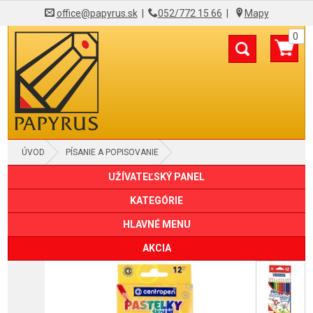
office@papyrus.sk
|
052/772 15 66
|
Mapy
0
ÚVOD
PÍSANIE A POPISOVANIE
UŽÍVATEĽSKÝ PANEL
DREVENÉ CERUZKY A PASTELKY
PASTELKY
KATEGÓRIE
HLAVNÉ MENU
AKCIA