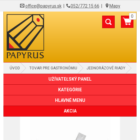
office@papyrus.sk
|
052/772 15 66
|
Mapy
0
ÚVOD
TOVAR PRE GASTRONÓMIU
JEDNORÁZOVÉ RIADY
UŽÍVATEĽSKÝ PANEL
ŠPAJDLE, ŠPÁRADLÁ, NAPICHOVADLÁ
KATEGÓRIE
HLAVNÉ MENU
AKCIA