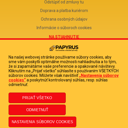
Odstúpiť od zmluvy tu
Doprava a platba kuriérom
Ochrana osobných údajov
Informácie o súboroch cookies
NA STIAHNUTIE
Reklamačný formulár
Odstúpenie od zmluvy
Na našej webovej stránke používame súbory cookies, aby
sme vám poskytli optimálne možnosti nahliadnutia a to tým,
Poučenie o odstúpení od zmluvy
že si zapamätáme vaše preferencie a opakované návštevy.
Kliknutím na „Prijať všetko“ súhlasíte s používaním VŠETKÝCH
FIRMA
súborov cookies. Môžete však navštíviť
„Nastavenia súborov
cookies“
a poskytnúť kontrolovaný súhlas, resp. súhlas
PAPYRUS POPRAD, s.r.o.
odmietnuť.
IČO 31678238
DIČ 2020513880
IČ DPH SK2020513880
© 2023 PAPYRUS POPRAD s.r.o., Všetky práva vyhradené.