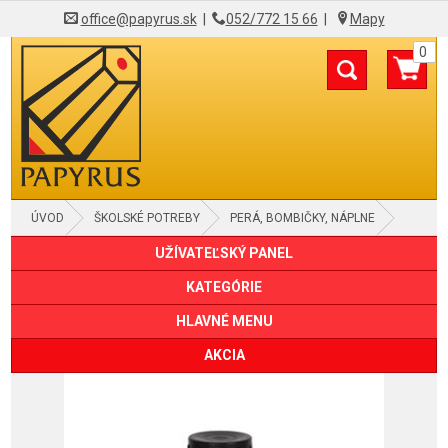
office@papyrus.sk
|
052/772 15 66
|
Mapy
0
ÚVOD
ŠKOLSKÉ POTREBY
PERÁ, BOMBIČKY, NÁPLNE
UŽÍVATEĽSKÝ PANEL
KATEGÓRIE
HLAVNÉ MENU
AKCIA