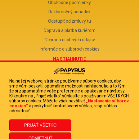
Obchodné podmienky
Reklamačný poriadok
Odstúpiť od zmluvy tu
Doprava a platba kuriérom
Ochrana osobných údajov
Informácie o súboroch cookies
NA STIAHNUTIE
Reklamačný formulár
Odstúpenie od zmluvy
Na našej webovej stránke používame súbory cookies, aby
sme vám poskytli optimálne možnosti nahliadnutia a to tým,
Poučenie o odstúpení od zmluvy
že si zapamätáme vaše preferencie a opakované návštevy.
Kliknutím na „Prijať všetko“ súhlasíte s používaním VŠETKÝCH
FIRMA
súborov cookies. Môžete však navštíviť
„Nastavenia súborov
cookies“
a poskytnúť kontrolovaný súhlas, resp. súhlas
PAPYRUS POPRAD, s.r.o.
odmietnuť.
IČO 31678238
DIČ 2020513880
IČ DPH SK2020513880