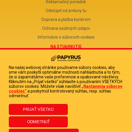
Reklamačný poriadok
Odstúpiť od zmluvy tu
Doprava a platba kuriérom
Ochrana osobných údajov
Informácie o súboroch cookies
NA STIAHNUTIE
Reklamačný formulár
Odstúpenie od zmluvy
Na našej webovej stránke používame súbory cookies, aby
sme vám poskytli optimálne možnosti nahliadnutia a to tým,
Poučenie o odstúpení od zmluvy
že si zapamätáme vaše preferencie a opakované návštevy.
Kliknutím na „Prijať všetko“ súhlasíte s používaním VŠETKÝCH
FIRMA
súborov cookies. Môžete však navštíviť
„Nastavenia súborov
cookies“
a poskytnúť kontrolovaný súhlas, resp. súhlas
PAPYRUS POPRAD, s.r.o.
odmietnuť.
IČO 31678238
DIČ 2020513880
IČ DPH SK2020513880