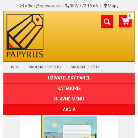
office@papyrus.sk
|
052/772 15 66
|
Mapy
0
ÚVOD
ŠKOLSKÉ POTREBY
ŠKOLSKÉ ZOŠITY
UŽÍVATEĽSKÝ PANEL
KATEGÓRIE
HLAVNÉ MENU
AKCIA