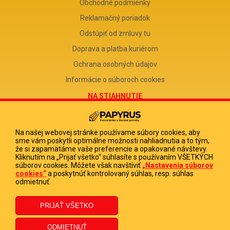
Obchodné podmienky
Reklamačný poriadok
Odstúpiť od zmluvy tu
Doprava a platba kuriérom
Ochrana osobných údajov
Informácie o súboroch cookies
NA STIAHNUTIE
Reklamačný formulár
Odstúpenie od zmluvy
Na našej webovej stránke používame súbory cookies, aby
sme vám poskytli optimálne možnosti nahliadnutia a to tým,
Poučenie o odstúpení od zmluvy
že si zapamätáme vaše preferencie a opakované návštevy.
Kliknutím na „Prijať všetko“ súhlasíte s používaním VŠETKÝCH
FIRMA
súborov cookies. Môžete však navštíviť
„Nastavenia súborov
cookies“
a poskytnúť kontrolovaný súhlas, resp. súhlas
PAPYRUS POPRAD, s.r.o.
odmietnuť.
IČO 31678238
DIČ 2020513880
IČ DPH SK2020513880