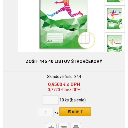
ZOŠIT 445 40 LISTOV ŠTVORČEKOVÝ
Skladové číslo:
344
0,9500
€
s DPH
0,7720
€
bez DPH
10
ks (balenie)
KÚPIŤ
ks