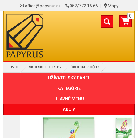
office@papyrus.sk
|
052/772 15 66
|
Mapy
0
ÚVOD
ŠKOLSKÉ POTREBY
ŠKOLSKÉ ZOŠITY
UŽÍVATEĽSKÝ PANEL
KATEGÓRIE
HLAVNÉ MENU
AKCIA