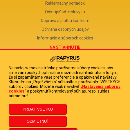
Reklamačný poriadok
Odstúpiť od zmluvy tu
Doprava a platba kuriérom
Ochrana osobných údajov
Informácie o súboroch cookies
NA STIAHNUTIE
Reklamačný formulár
Odstúpenie od zmluvy
Na našej webovej stránke používame súbory cookies, aby
sme vám poskytli optimálne možnosti nahliadnutia a to tým,
Poučenie o odstúpení od zmluvy
že si zapamätáme vaše preferencie a opakované návštevy.
Kliknutím na „Prijať všetko“ súhlasíte s používaním VŠETKÝCH
FIRMA
súborov cookies. Môžete však navštíviť
„Nastavenia súborov
cookies“
a poskytnúť kontrolovaný súhlas, resp. súhlas
PAPYRUS POPRAD, s.r.o.
odmietnuť.
IČO 31678238
DIČ 2020513880
IČ DPH SK2020513880