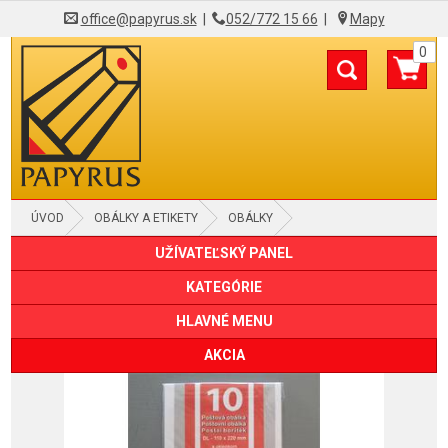
office@papyrus.sk
|
052/772 15 66
|
Mapy
0
ÚVOD
OBÁLKY A ETIKETY
OBÁLKY
UŽÍVATEĽSKÝ PANEL
SAMOLEPIACE OBÁLKY
KATEGÓRIE
HLAVNÉ MENU
AKCIA