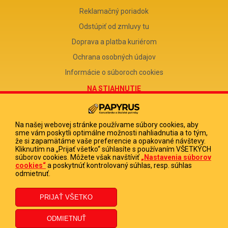
Reklamačný poriadok
Odstúpiť od zmluvy tu
Doprava a platba kuriérom
Ochrana osobných údajov
Informácie o súboroch cookies
NA STIAHNUTIE
Reklamačný formulár
Odstúpenie od zmluvy
Na našej webovej stránke používame súbory cookies, aby
sme vám poskytli optimálne možnosti nahliadnutia a to tým,
Poučenie o odstúpení od zmluvy
že si zapamätáme vaše preferencie a opakované návštevy.
Kliknutím na „Prijať všetko“ súhlasíte s používaním VŠETKÝCH
FIRMA
súborov cookies. Môžete však navštíviť
„Nastavenia súborov
cookies“
a poskytnúť kontrolovaný súhlas, resp. súhlas
PAPYRUS POPRAD, s.r.o.
odmietnuť.
IČO 31678238
DIČ 2020513880
IČ DPH SK2020513880