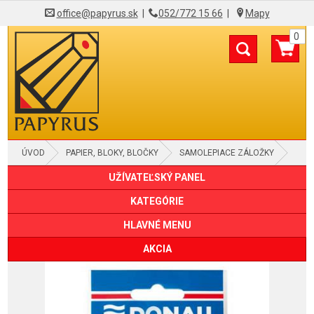
office@papyrus.sk
|
052/772 15 66
|
Mapy
0
ÚVOD
PAPIER, BLOKY, BLOČKY
SAMOLEPIACE ZÁLOŽKY
UŽÍVATEĽSKÝ PANEL
KATEGÓRIE
HLAVNÉ MENU
AKCIA