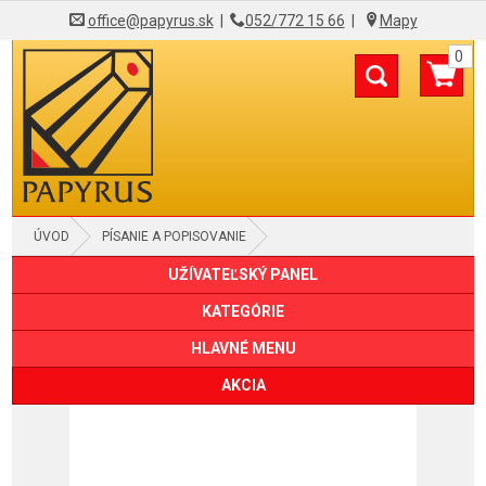
office@papyrus.sk
|
052/772 15 66
|
Mapy
0
ÚVOD
PÍSANIE A POPISOVANIE
UŽÍVATEĽSKÝ PANEL
POPISOVAČE PERMANENTNÉ
KATEGÓRIE
HLAVNÉ MENU
AKCIA