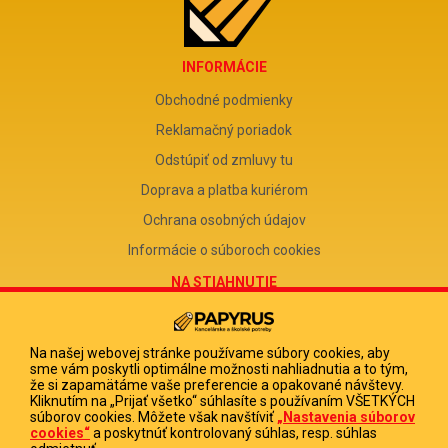
INFORMÁCIE
Obchodné podmienky
Reklamačný poriadok
Odstúpiť od zmluvy tu
Doprava a platba kuriérom
Ochrana osobných údajov
Informácie o súboroch cookies
NA STIAHNUTIE
Reklamačný formulár
Odstúpenie od zmluvy
Na našej webovej stránke používame súbory cookies, aby
sme vám poskytli optimálne možnosti nahliadnutia a to tým,
Poučenie o odstúpení od zmluvy
že si zapamätáme vaše preferencie a opakované návštevy.
Kliknutím na „Prijať všetko“ súhlasíte s používaním VŠETKÝCH
FIRMA
súborov cookies. Môžete však navštíviť
„Nastavenia súborov
cookies“
a poskytnúť kontrolovaný súhlas, resp. súhlas
PAPYRUS POPRAD, s.r.o.