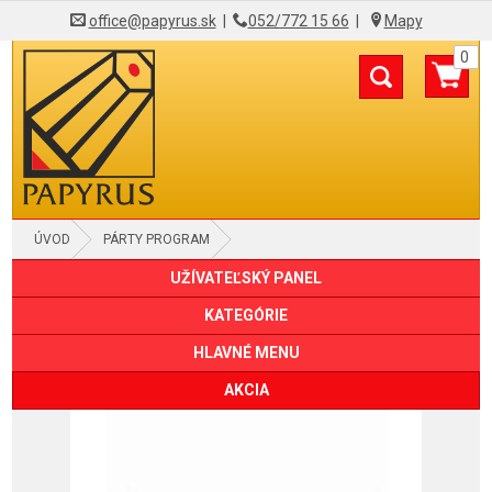
office@papyrus.sk
|
052/772 15 66
|
Mapy
0
ÚVOD
PÁRTY PROGRAM
UŽÍVATEĽSKÝ PANEL
KATEGÓRIE
HLAVNÉ MENU
AKCIA