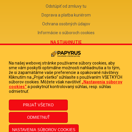
Odstúpiť od zmluvy tu
Doprava a platba kuriérom
Ochrana osobných údajov
Informácie o súboroch cookies
NA STIAHNUTIE
Reklamačný formulár
Odstúpenie od zmluvy
Na našej webovej stránke používame súbory cookies, aby
sme vám poskytli optimálne možnosti nahliadnutia a to tým,
Poučenie o odstúpení od zmluvy
že si zapamätáme vaše preferencie a opakované návštevy.
Kliknutím na „Prijať všetko“ súhlasíte s používaním VŠETKÝCH
FIRMA
súborov cookies. Môžete však navštíviť
„Nastavenia súborov
cookies“
a poskytnúť kontrolovaný súhlas, resp. súhlas
PAPYRUS POPRAD, s.r.o.
odmietnuť.
IČO 31678238
DIČ 2020513880
IČ DPH SK2020513880