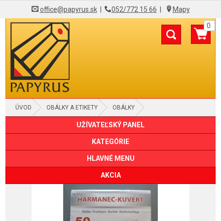
office@papyrus.sk
|
052/772 15 66
|
Mapy
0
ÚVOD
OBÁLKY A ETIKETY
OBÁLKY
UŽÍVATEĽSKÝ PANEL
SAMOLEPIACE OBÁLKY
KATEGÓRIE
HLAVNÉ MENU
AKCIA