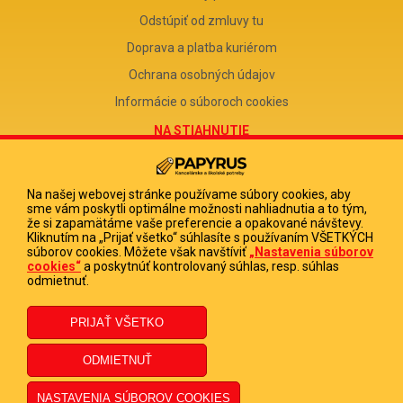
Odstúpiť od zmluvy tu
Doprava a platba kuriérom
Ochrana osobných údajov
Informácie o súboroch cookies
NA STIAHNUTIE
Reklamačný formulár
Odstúpenie od zmluvy
Na našej webovej stránke používame súbory cookies, aby
sme vám poskytli optimálne možnosti nahliadnutia a to tým,
Poučenie o odstúpení od zmluvy
že si zapamätáme vaše preferencie a opakované návštevy.
Kliknutím na „Prijať všetko“ súhlasíte s používaním VŠETKÝCH
FIRMA
súborov cookies. Môžete však navštíviť
„Nastavenia súborov
cookies“
a poskytnúť kontrolovaný súhlas, resp. súhlas
PAPYRUS POPRAD, s.r.o.
odmietnuť.
IČO 31678238
DIČ 2020513880
IČ DPH SK2020513880