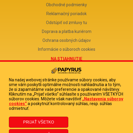
Obchodné podmienky
Reklamačný poriadok
Odstúpiť od zmluvy tu
Doprava a platba kuriérom
Ochrana osobných údajov
Informácie o súboroch cookies
NA STIAHNUTIE
Reklamačný formulár
Odstúpenie od zmluvy
Na našej webovej stránke používame súbory cookies, aby
sme vám poskytli optimálne možnosti nahliadnutia a to tým,
Poučenie o odstúpení od zmluvy
že si zapamätáme vaše preferencie a opakované návštevy.
Kliknutím na „Prijať všetko“ súhlasíte s používaním VŠETKÝCH
FIRMA
súborov cookies. Môžete však navštíviť
„Nastavenia súborov
cookies“
a poskytnúť kontrolovaný súhlas, resp. súhlas
PAPYRUS POPRAD, s.r.o.
odmietnuť.
IČO 31678238
DIČ 2020513880
IČ DPH SK2020513880