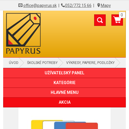
office@papyrus.sk
|
052/772 15 66
|
Mapy
0
ÚVOD
ŠKOLSKÉ POTREBY
VÝKRESY, PAPIERE, PODLOŽKY
UŽÍVATEĽSKÝ PANEL
KATEGÓRIE
HLAVNÉ MENU
AKCIA