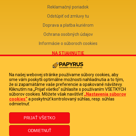
Reklamačný poriadok
Odstúpiť od zmluvy tu
Doprava a platba kuriérom
Ochrana osobných údajov
Informácie o súboroch cookies
NA STIAHNUTIE
Reklamačný formulár
Odstúpenie od zmluvy
Na našej webovej stránke používame súbory cookies, aby
sme vám poskytli optimálne možnosti nahliadnutia a to tým,
Poučenie o odstúpení od zmluvy
že si zapamätáme vaše preferencie a opakované návštevy.
Kliknutím na „Prijať všetko“ súhlasíte s používaním VŠETKÝCH
FIRMA
súborov cookies. Môžete však navštíviť
„Nastavenia súborov
cookies“
a poskytnúť kontrolovaný súhlas, resp. súhlas
PAPYRUS POPRAD, s.r.o.
odmietnuť.
IČO 31678238
DIČ 2020513880
IČ DPH SK2020513880