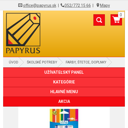
office@papyrus.sk
|
052/772 15 66
|
Mapy
0
ÚVOD
ŠKOLSKÉ POTREBY
FARBY, ŠTETCE, DOPLNKY
UŽÍVATEĽSKÝ PANEL
KATEGÓRIE
HLAVNÉ MENU
AKCIA