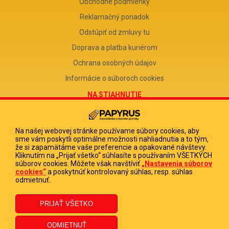
Obchodné podmienky
Reklamačný poriadok
Odstúpiť od zmluvy tu
Doprava a platba kuriérom
Ochrana osobných údajov
Informácie o súboroch cookies
NA STIAHNUTIE
Reklamačný formulár
Odstúpenie od zmluvy
Na našej webovej stránke používame súbory cookies, aby
sme vám poskytli optimálne možnosti nahliadnutia a to tým,
Poučenie o odstúpení od zmluvy
že si zapamätáme vaše preferencie a opakované návštevy.
Kliknutím na „Prijať všetko“ súhlasíte s používaním VŠETKÝCH
FIRMA
súborov cookies. Môžete však navštíviť
„Nastavenia súborov
cookies“
a poskytnúť kontrolovaný súhlas, resp. súhlas
PAPYRUS POPRAD, s.r.o.
odmietnuť.
IČO 31678238
DIČ 2020513880
IČ DPH SK2020513880