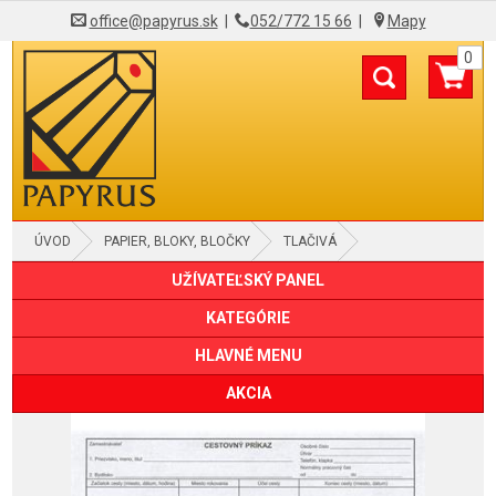
office@papyrus.sk
|
052/772 15 66
|
Mapy
0
ÚVOD
PAPIER, BLOKY, BLOČKY
TLAČIVÁ
UŽÍVATEĽSKÝ PANEL
KATEGÓRIE
HLAVNÉ MENU
AKCIA