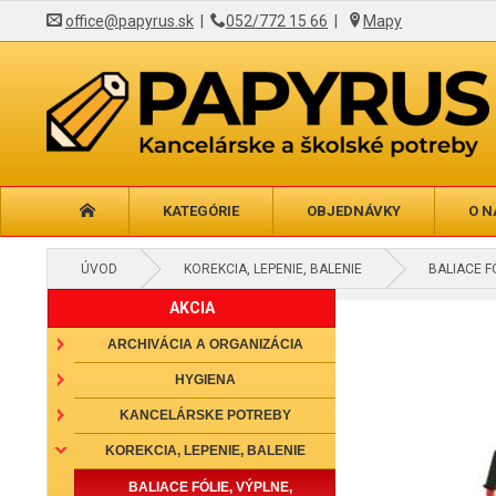
office@papyrus.sk
|
052/772 15 66
|
Mapy
KATEGÓRIE
OBJEDNÁVKY
O N
ÚVOD
KOREKCIA, LEPENIE, BALENIE
BALIACE F
AKCIA
ARCHIVÁCIA A ORGANIZÁCIA
HYGIENA
KANCELÁRSKE POTREBY
KOREKCIA, LEPENIE, BALENIE
BALIACE FÓLIE, VÝPLNE,