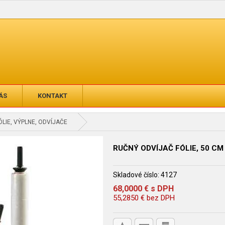
ÁS
KONTAKT
ÓLIE, VÝPLNE, ODVÍJAČE
RUČNÝ ODVÍJAČ FÓLIE, 50 CM
Skladové číslo:
4127
68,0000
€
s DPH
55,2850
€
bez DPH