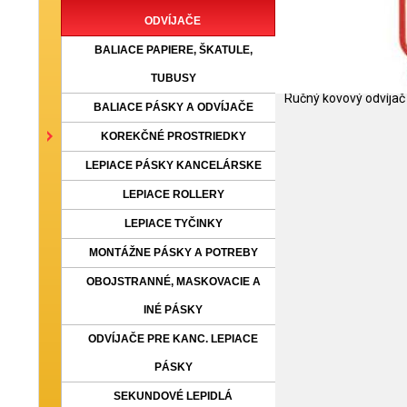
ODVÍJAČE
BALIACE PAPIERE, ŠKATULE,
TUBUSY
Ručný kovový odvíjač 
BALIACE PÁSKY A ODVÍJAČE
KOREKČNÉ PROSTRIEDKY
LEPIACE PÁSKY KANCELÁRSKE
LEPIACE ROLLERY
LEPIACE TYČINKY
MONTÁŽNE PÁSKY A POTREBY
OBOJSTRANNÉ, MASKOVACIE A
INÉ PÁSKY
ODVÍJAČE PRE KANC. LEPIACE
PÁSKY
SEKUNDOVÉ LEPIDLÁ