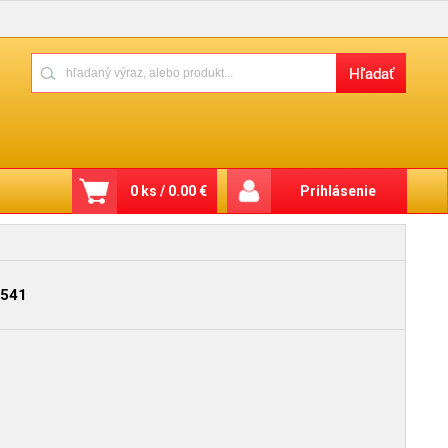
0 ks / 0.00 €
Prihlásenie
541