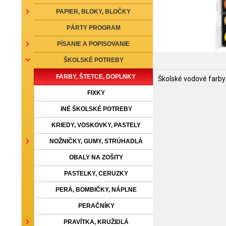
PAPIER, BLOKY, BLOČKY
PÁRTY PROGRAM
PÍSANIE A POPISOVANIE
ŠKOLSKÉ POTREBY
FARBY, ŠTETCE, DOPLNKY
Školské vodové farby
FIXKY
INÉ ŠKOLSKÉ POTREBY
KRIEDY, VOSKOVKY, PASTELY
NOŽNIČKY, GUMY, STRÚHADLÁ
OBALY NA ZOŠITY
PASTELKY, CERUZKY
PERÁ, BOMBIČKY, NÁPLNE
PERAČNÍKY
PRAVÍTKA, KRUŽIDLÁ