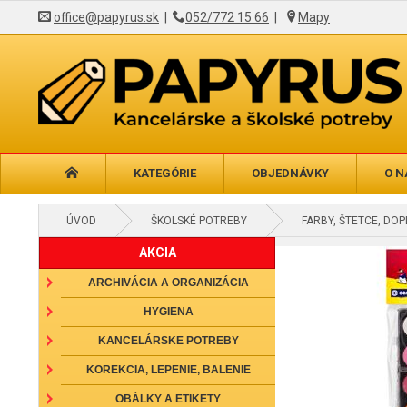
office@papyrus.sk
|
052/772 15 66
|
Mapy
KATEGÓRIE
OBJEDNÁVKY
O N
ÚVOD
ŠKOLSKÉ POTREBY
FARBY, ŠTETCE, DO
AKCIA
ARCHIVÁCIA A ORGANIZÁCIA
HYGIENA
KANCELÁRSKE POTREBY
KOREKCIA, LEPENIE, BALENIE
OBÁLKY A ETIKETY