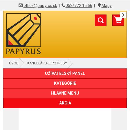
office@papyrus.sk
|
052/772 15 66
|
Mapy
0
ÚVOD
KANCELÁRSKE POTREBY
UŽÍVATEĽSKÝ PANEL
REZACIE NOŽE A NÁHRADY
KATEGÓRIE
HLAVNÉ MENU
AKCIA