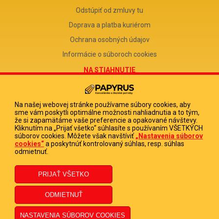
Odstúpiť od zmluvy tu
Doprava a platba kuriérom
Ochrana osobných údajov
Informácie o súboroch cookies
NA STIAHNUTIE
Reklamačný formulár
Odstúpenie od zmluvy
Na našej webovej stránke používame súbory cookies, aby
sme vám poskytli optimálne možnosti nahliadnutia a to tým,
Poučenie o odstúpení od zmluvy
že si zapamätáme vaše preferencie a opakované návštevy.
Kliknutím na „Prijať všetko“ súhlasíte s používaním VŠETKÝCH
FIRMA
súborov cookies. Môžete však navštíviť
„Nastavenia súborov
cookies“
a poskytnúť kontrolovaný súhlas, resp. súhlas
PAPYRUS POPRAD, s.r.o.
odmietnuť.
IČO 31678238
DIČ 2020513880
IČ DPH SK2020513880