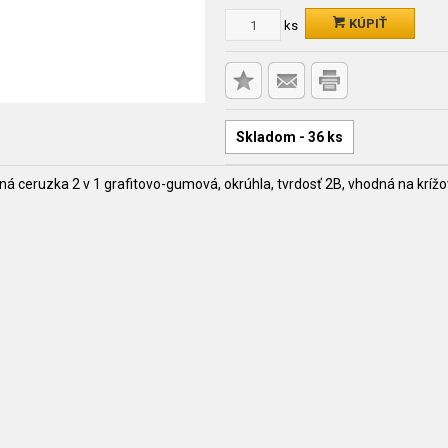
KÚPIŤ
ks
Skladom - 36 ks
 ceruzka 2 v 1 grafitovo-gumová, okrúhla, tvrdosť 2B, vhodná na krížovk