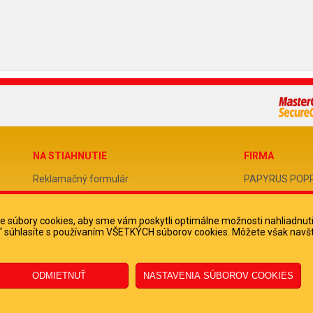
NA STIAHNUTIE
FIRMA
Reklamačný formulár
PAPYRUS POPRAD
Odstúpenie od zmluvy
IČO 31678238
 súbory cookies, aby sme vám poskytli optimálne možnosti nahliadnut
Poučenie o odstúpení od zmluvy
DIČ 202051388
ko“ súhlasíte s používaním VŠETKÝCH súborov cookies. Môžete však navšt
IČ DPH SK2020