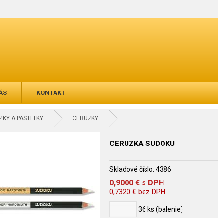
ÁS
KONTAKT
KY A PASTELKY
CERUZKY
CERUZKA SUDOKU
Skladové číslo:
4386
0,9000
€
s DPH
0,7320
€
bez DPH
36
ks (balenie)