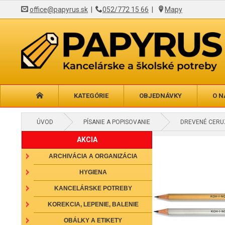
office@papyrus.sk
|
052/772 15 66
|
Mapy
KATEGÓRIE
OBJEDNÁVKY
O N
ÚVOD
PÍSANIE A POPISOVANIE
DREVENÉ CERUZ
AKCIA
ARCHIVÁCIA A ORGANIZÁCIA
HYGIENA
KANCELÁRSKE POTREBY
KOREKCIA, LEPENIE, BALENIE
OBÁLKY A ETIKETY