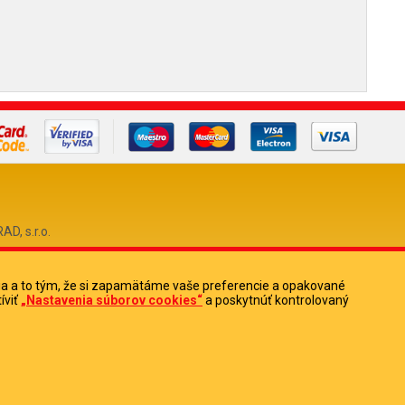
, s.r.o.
ia a to tým, že si zapamätáme vaše preferencie a opakované
0
íviť
„Nastavenia súborov cookies“
a poskytnúť kontrolovaný
513880
Potrebujete pomoc?