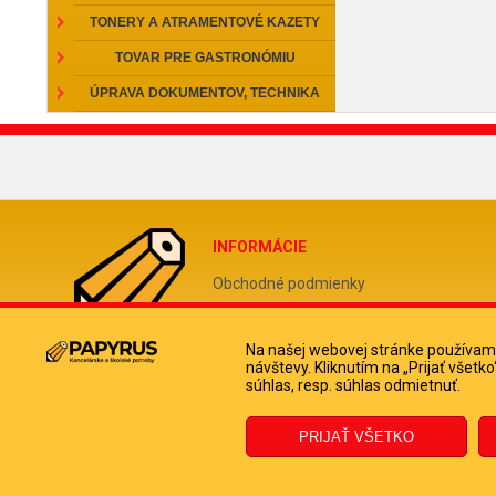
TONERY A ATRAMENTOVÉ KAZETY
TOVAR PRE GASTRONÓMIU
ÚPRAVA DOKUMENTOV, TECHNIKA
INFORMÁCIE
Obchodné podmienky
Reklamačný poriadok
Odstúpiť od zmluvy tu
Na našej webovej stránke používame
návštevy. Kliknutím na „Prijať všet
Doprava a platba kuriérom
súhlas, resp. súhlas odmietnuť.
Ochrana osobných údajov
Informácie o súboroch cookies