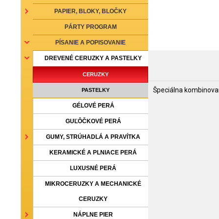
PAPIER, BLOKY, BLOČKY
PÁRTY PROGRAM
PÍSANIE A POPISOVANIE
DREVENÉ CERUZKY A PASTELKY
CERUZKY
Špeciálna kombinovaná
PASTELKY
GÉLOVÉ PERÁ
GUĽÔČKOVÉ PERÁ
GUMY, STRÚHADLÁ A PRAVÍTKA
KERAMICKÉ A PLNIACE PERÁ
LUXUSNÉ PERÁ
MIKROCERUZKY A MECHANICKÉ
CERUZKY
NÁPLNE PIER