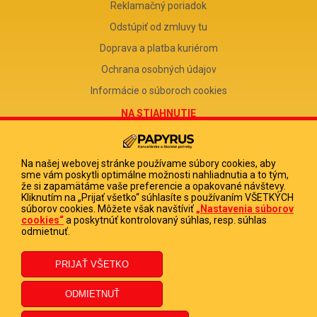
Reklamačný poriadok
Odstúpiť od zmluvy tu
Doprava a platba kuriérom
Ochrana osobných údajov
Informácie o súboroch cookies
NA STIAHNUTIE
Reklamačný formulár
Odstúpenie od zmluvy
Na našej webovej stránke používame súbory cookies, aby
sme vám poskytli optimálne možnosti nahliadnutia a to tým,
Poučenie o odstúpení od zmluvy
že si zapamätáme vaše preferencie a opakované návštevy.
Kliknutím na „Prijať všetko“ súhlasíte s používaním VŠETKÝCH
FIRMA
súborov cookies. Môžete však navštíviť
„Nastavenia súborov
cookies“
a poskytnúť kontrolovaný súhlas, resp. súhlas
PAPYRUS POPRAD, s.r.o.
odmietnuť.
IČO 31678238
DIČ 2020513880
IČ DPH SK2020513880