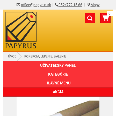
office@papyrus.sk
|
052/772 15 66
|
Mapy
0
ÚVOD
KOREKCIA, LEPENIE, BALENIE
UŽÍVATEĽSKÝ PANEL
BALIACE PAPIERE, ŠKATULE, TUBUSY
KATEGÓRIE
HLAVNÉ MENU
AKCIA