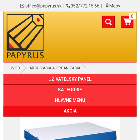
office@papyrus.sk
|
052/772 15 66
|
Mapy
0
ÚVOD
ARCHIVÁCIA A ORGANIZÁCIA
UŽÍVATEĽSKÝ PANEL
ŠKATULE NA ARCHIVÁCIU A BOXY
KATEGÓRIE
HLAVNÉ MENU
AKCIA