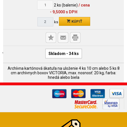
2
ks (balenie)
/ cena
- 9,5000 s DPH
KÚPIŤ
ks
Skladom - 34 ks
Archívna kartónová škatuľa na uloženie 4 ks 10 cm alebo 5 ks 8
cm archívnych boxov VICTORIA; max. nosnosť: 20 kg; farba:
hnedá alebo biela