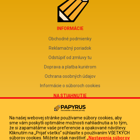
INFORMÁCIE
Obchodné podmienky
Reklamačný poriadok
Odstúpiť od zmluvy tu
Doprava a platba kuriérom
Ochrana osobných údajov
Informácie o súboroch cookies
NA STIAHNUTIE
Reklamačný formulár
Odstúpenie od zmluvy
Na našej webovej stránke používame súbory cookies, aby
sme vám poskytli optimálne možnosti nahliadnutia a to tým,
Poučenie o odstúpení od zmluvy
že si zapamätáme vaše preferencie a opakované návštevy.
Kliknutím na „Prijať všetko“ súhlasíte s používaním VŠETKÝCH
FIRMA
súborov cookies. Môžete však navštíviť
„Nastavenia súborov