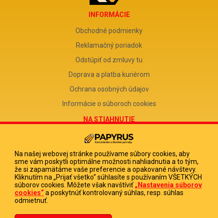
INFORMÁCIE
Obchodné podmienky
Reklamačný poriadok
Odstúpiť od zmluvy tu
Doprava a platba kuriérom
Ochrana osobných údajov
Informácie o súboroch cookies
NA STIAHNUTIE
Reklamačný formulár
Odstúpenie od zmluvy
Na našej webovej stránke používame súbory cookies, aby
sme vám poskytli optimálne možnosti nahliadnutia a to tým,
Poučenie o odstúpení od zmluvy
že si zapamätáme vaše preferencie a opakované návštevy.
Kliknutím na „Prijať všetko“ súhlasíte s používaním VŠETKÝCH
FIRMA
súborov cookies. Môžete však navštíviť
„Nastavenia súborov
cookies“
a poskytnúť kontrolovaný súhlas, resp. súhlas
PAPYRUS POPRAD, s.r.o.
odmietnuť.
IČO 31678238