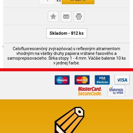
Skladom - 812 ks
Celofluorescenčný zvýrazňovač s reflexným atramentom
vhodným na všetky druhy papiera vrátane faxového a
samoprepisovacieho. Šírka stopy 1 - 4 mm. Väčšie balenie 10 ks
v jednej farbe.