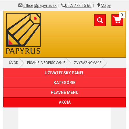
office@papyrus.sk
|
052/772 15 66
|
Mapy
0
ÚVOD
PÍSANIE A POPISOVANIE
ZVÝRAZŇOVAČE
UŽÍVATEĽSKÝ PANEL
KATEGÓRIE
HLAVNÉ MENU
AKCIA