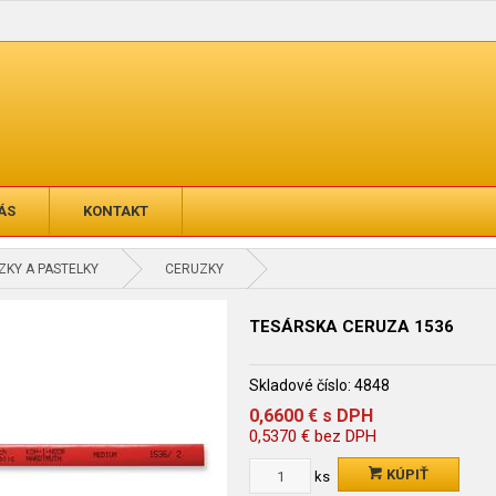
ÁS
KONTAKT
KY A PASTELKY
CERUZKY
TESÁRSKA CERUZA 1536
Skladové číslo:
4848
0,6600
€
s DPH
0,5370
€
bez DPH
KÚPIŤ
ks