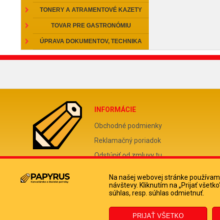
TONERY A ATRAMENTOVÉ KAZETY
TOVAR PRE GASTRONÓMIU
ÚPRAVA DOKUMENTOV, TECHNIKA
INFORMÁCIE
Obchodné podmienky
Reklamačný poriadok
Odstúpiť od zmluvy tu
Doprava a platba kuriérom
Na našej webovej stránke používame
Ochrana osobných údajov
návštevy. Kliknutím na „Prijať všet
súhlas, resp. súhlas odmietnuť.
Informácie o súboroch cookies