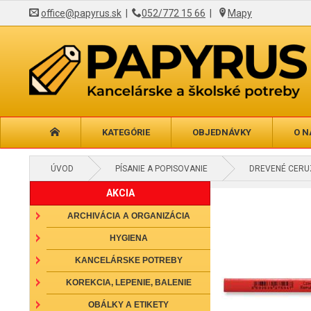
office@papyrus.sk
|
052/772 15 66
|
Mapy
KATEGÓRIE
OBJEDNÁVKY
O N
ÚVOD
PÍSANIE A POPISOVANIE
DREVENÉ CERUZ
AKCIA
ARCHIVÁCIA A ORGANIZÁCIA
HYGIENA
KANCELÁRSKE POTREBY
KOREKCIA, LEPENIE, BALENIE
OBÁLKY A ETIKETY