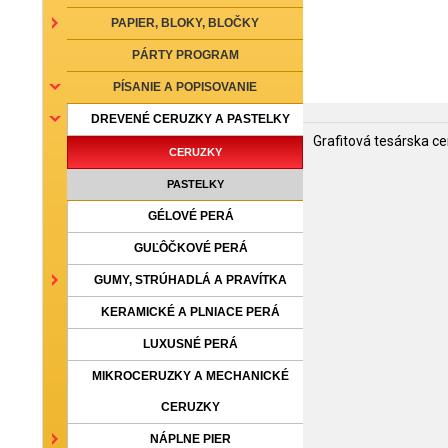
PAPIER, BLOKY, BLOČKY
PÁRTY PROGRAM
PÍSANIE A POPISOVANIE
DREVENÉ CERUZKY A PASTELKY
Grafitová tesárska ce
CERUZKY
PASTELKY
GÉLOVÉ PERÁ
GUĽÔČKOVÉ PERÁ
GUMY, STRÚHADLÁ A PRAVÍTKA
KERAMICKÉ A PLNIACE PERÁ
LUXUSNÉ PERÁ
MIKROCERUZKY A MECHANICKÉ
CERUZKY
NÁPLNE PIER