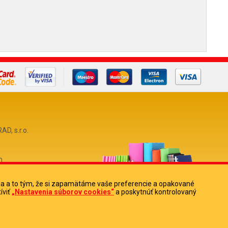
, s.r.o.
0
513880
ia a to tým, že si zapamätáme vaše preferencie a opakované
íviť
„Nastavenia súborov cookies“
a poskytnúť kontrolovaný