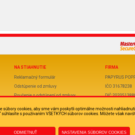
NA STIAHNUTIE
FIRMA
Reklamačný formulár
PAPYRUS POPRAD
Odstúpenie od zmluvy
IČO 31678238
Poučenie o odstúpení od zmluvy
DIČ 202051388
IČ DPH SK2020
 súbory cookies, aby sme vám poskytli optimálne možnosti nahliadnut
ko“ súhlasíte s používaním VŠETKÝCH súborov cookies. Môžete však navšt