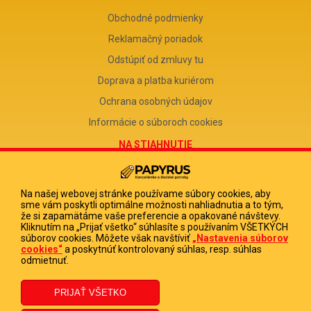
Obchodné podmienky
Reklamačný poriadok
Odstúpiť od zmluvy tu
Doprava a platba kuriérom
Ochrana osobných údajov
Informácie o súboroch cookies
NA STIAHNUTIE
Reklamačný formulár
Odstúpenie od zmluvy
Na našej webovej stránke používame súbory cookies, aby
sme vám poskytli optimálne možnosti nahliadnutia a to tým,
Poučenie o odstúpení od zmluvy
že si zapamätáme vaše preferencie a opakované návštevy.
Kliknutím na „Prijať všetko“ súhlasíte s používaním VŠETKÝCH
FIRMA
súborov cookies. Môžete však navštíviť
„Nastavenia súborov
cookies“
a poskytnúť kontrolovaný súhlas, resp. súhlas
PAPYRUS POPRAD, s.r.o.
odmietnuť.
IČO 31678238
DIČ 2020513880