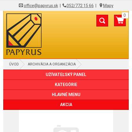
office@papyrus.sk
|
052/772 15 66
|
Mapy
0
ÚVOD
ARCHIVÁCIA A ORGANIZÁCIA
UŽÍVATEĽSKÝ PANEL
OBALY "L", "U" A SO ZIPSOM
KATEGÓRIE
HLAVNÉ MENU
AKCIA