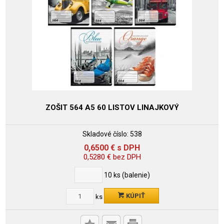
ZOŠIT 564 A5 60 LISTOV LINAJKOVÝ
Skladové číslo:
538
0,6500
€
s DPH
0,5280
€
bez DPH
10
ks (balenie)
KÚPIŤ
ks