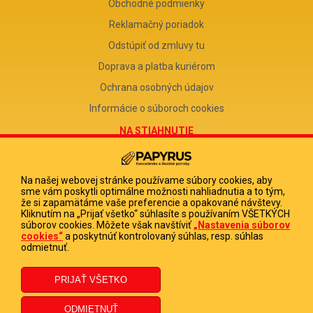
Obchodné podmienky
Reklamačný poriadok
Odstúpiť od zmluvy tu
Doprava a platba kuriérom
Ochrana osobných údajov
Informácie o súboroch cookies
NA STIAHNUTIE
Reklamačný formulár
Odstúpenie od zmluvy
Na našej webovej stránke používame súbory cookies, aby
sme vám poskytli optimálne možnosti nahliadnutia a to tým,
Poučenie o odstúpení od zmluvy
že si zapamätáme vaše preferencie a opakované návštevy.
Kliknutím na „Prijať všetko“ súhlasíte s používaním VŠETKÝCH
FIRMA
súborov cookies. Môžete však navštíviť
„Nastavenia súborov
cookies“
a poskytnúť kontrolovaný súhlas, resp. súhlas
PAPYRUS POPRAD, s.r.o.
odmietnuť.
IČO 31678238
DIČ 2020513880
IČ DPH SK2020513880