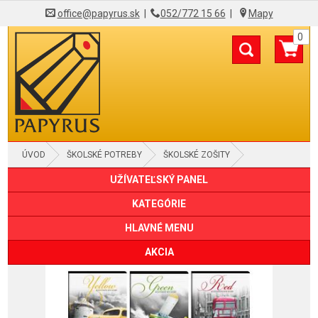
office@papyrus.sk
|
052/772 15 66
|
Mapy
0
ÚVOD
ŠKOLSKÉ POTREBY
ŠKOLSKÉ ZOŠITY
UŽÍVATEĽSKÝ PANEL
KATEGÓRIE
HLAVNÉ MENU
AKCIA