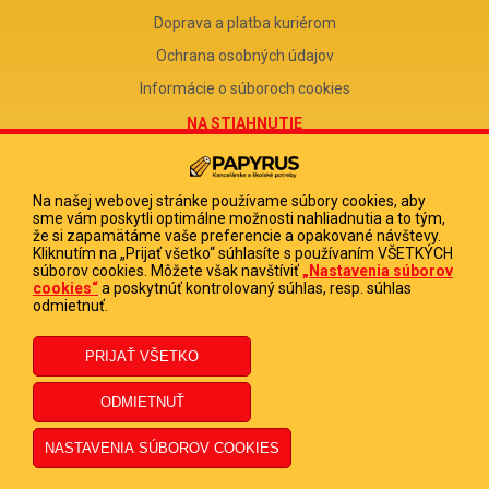
Doprava a platba kuriérom
Ochrana osobných údajov
Informácie o súboroch cookies
NA STIAHNUTIE
Reklamačný formulár
Odstúpenie od zmluvy
Na našej webovej stránke používame súbory cookies, aby
sme vám poskytli optimálne možnosti nahliadnutia a to tým,
Poučenie o odstúpení od zmluvy
že si zapamätáme vaše preferencie a opakované návštevy.
Kliknutím na „Prijať všetko“ súhlasíte s používaním VŠETKÝCH
FIRMA
súborov cookies. Môžete však navštíviť
„Nastavenia súborov
cookies“
a poskytnúť kontrolovaný súhlas, resp. súhlas
PAPYRUS POPRAD, s.r.o.
odmietnuť.
IČO 31678238
DIČ 2020513880
IČ DPH SK2020513880
© 2023 PAPYRUS POPRAD s.r.o., Všetky práva vyhradené.
Dizajn navrhol a naprogramoval Elall, spol. s r. o. -
www.elall.sk
Potrebujete pomoc?