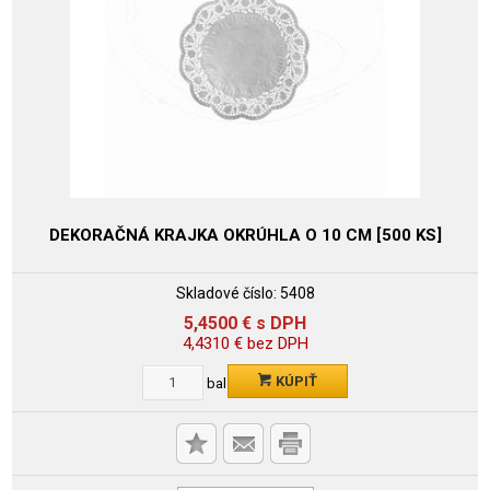
DEKORAČNÁ KRAJKA OKRÚHLA O 10 CM [500 KS]
Skladové číslo:
5408
5,4500
€
s DPH
4,4310
€
bez DPH
KÚPIŤ
bal