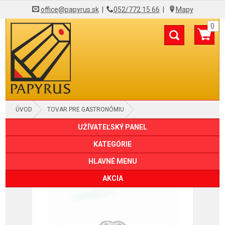
office@papyrus.sk
|
052/772 15 66
|
Mapy
0
ÚVOD
TOVAR PRE GASTRONÓMIU
UŽÍVATEĽSKÝ PANEL
STOLOVANIE A DEKORÁCIE
DEKORAČNÉ KRAJKY A ROZETKY
KATEGÓRIE
HLAVNÉ MENU
AKCIA