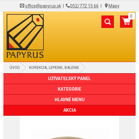
office@papyrus.sk
|
052/772 15 66
|
Mapy
0
ÚVOD
KOREKCIA, LEPENIE, BALENIE
UŽÍVATEĽSKÝ PANEL
BALIACE PAPIERE, ŠKATULE, TUBUSY
KATEGÓRIE
HLAVNÉ MENU
AKCIA