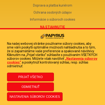
Doprava a platba kuriérom
Ochrana osobných údajov
Informácie o súboroch cookies
NA STIAHNUTIE
Reklamačný formulár
Odstúpenie od zmluvy
Na našej webovej stránke používame súbory cookies, aby
sme vám poskytli optimálne možnosti nahliadnutia a to tým,
Poučenie o odstúpení od zmluvy
že si zapamätáme vaše preferencie a opakované návštevy.
Kliknutím na „Prijať všetko“ súhlasíte s používaním VŠETKÝCH
FIRMA
súborov cookies. Môžete však navštíviť
„Nastavenia súborov
cookies“
a poskytnúť kontrolovaný súhlas, resp. súhlas
PAPYRUS POPRAD, s.r.o.
odmietnuť.
IČO 31678238
DIČ 2020513880
IČ DPH SK2020513880
© 2023 PAPYRUS POPRAD s.r.o., Všetky práva vyhradené.
Dizajn navrhol a naprogramoval Elall, spol. s r. o. -
www.elall.sk
Potrebujete pomoc?