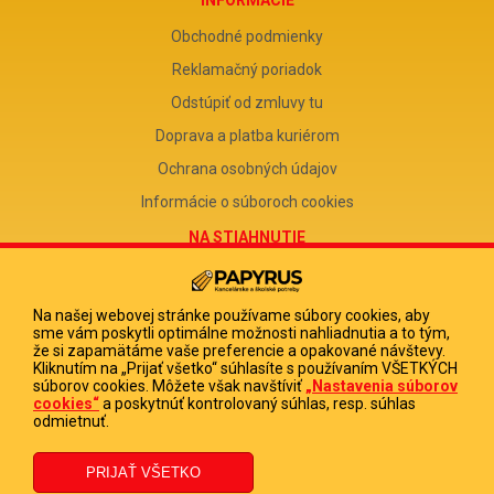
Obchodné podmienky
Reklamačný poriadok
Odstúpiť od zmluvy tu
Doprava a platba kuriérom
Ochrana osobných údajov
Informácie o súboroch cookies
NA STIAHNUTIE
Reklamačný formulár
Odstúpenie od zmluvy
Na našej webovej stránke používame súbory cookies, aby
sme vám poskytli optimálne možnosti nahliadnutia a to tým,
Poučenie o odstúpení od zmluvy
že si zapamätáme vaše preferencie a opakované návštevy.
Kliknutím na „Prijať všetko“ súhlasíte s používaním VŠETKÝCH
FIRMA
súborov cookies. Môžete však navštíviť
„Nastavenia súborov
cookies“
a poskytnúť kontrolovaný súhlas, resp. súhlas
PAPYRUS POPRAD, s.r.o.
odmietnuť.
IČO 31678238
DIČ 2020513880