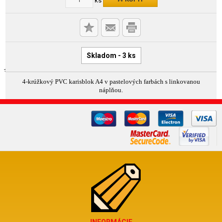
Skladom - 3 ks
4-krúžkový PVC karisblok A4 v pastelových farbách s linkovanou
náplňou.
INFORMÁCIE