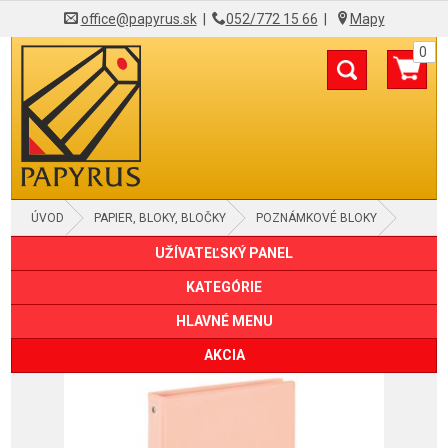
office@papyrus.sk
|
052/772 15 66
|
Mapy
0
ÚVOD
PAPIER, BLOKY, BLOČKY
POZNÁMKOVÉ BLOKY
UŽÍVATEĽSKÝ PANEL
KARISBLOKY
KATEGÓRIE
HLAVNÉ MENU
AKCIA