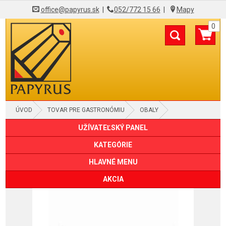
office@papyrus.sk
|
052/772 15 66
|
Mapy
0
ÚVOD
TOVAR PRE GASTRONÓMIU
OBALY
UŽÍVATEĽSKÝ PANEL
KRABICE, BOXY
KATEGÓRIE
HLAVNÉ MENU
AKCIA