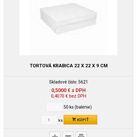
TORTOVÁ KRABICA 22 X 22 X 9 CM
Skladové číslo:
5621
0,5000
€
s DPH
0,4070
€
bez DPH
50
ks (balenie)
KÚPIŤ
ks