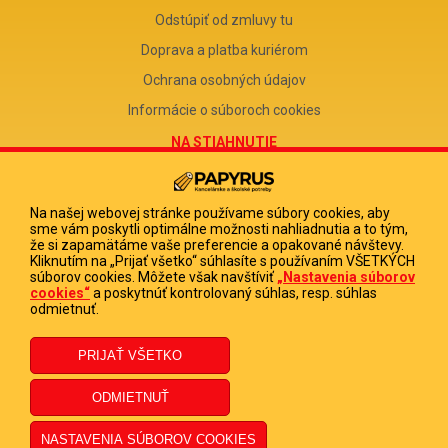
Odstúpiť od zmluvy tu
Doprava a platba kuriérom
Ochrana osobných údajov
Informácie o súboroch cookies
NA STIAHNUTIE
Reklamačný formulár
Odstúpenie od zmluvy
Na našej webovej stránke používame súbory cookies, aby
sme vám poskytli optimálne možnosti nahliadnutia a to tým,
Poučenie o odstúpení od zmluvy
že si zapamätáme vaše preferencie a opakované návštevy.
Kliknutím na „Prijať všetko“ súhlasíte s používaním VŠETKÝCH
FIRMA
súborov cookies. Môžete však navštíviť
„Nastavenia súborov
cookies“
a poskytnúť kontrolovaný súhlas, resp. súhlas
PAPYRUS POPRAD, s.r.o.
odmietnuť.
IČO 31678238
DIČ 2020513880
IČ DPH SK2020513880