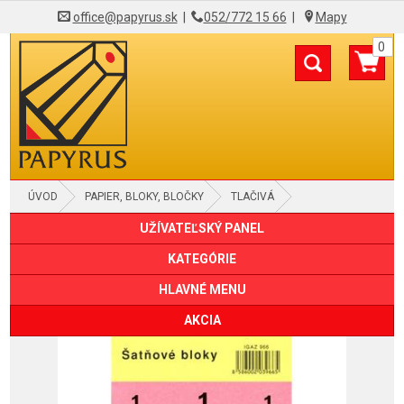
office@papyrus.sk
|
052/772 15 66
|
Mapy
0
ÚVOD
PAPIER, BLOKY, BLOČKY
TLAČIVÁ
UŽÍVATEĽSKÝ PANEL
KATEGÓRIE
HLAVNÉ MENU
AKCIA