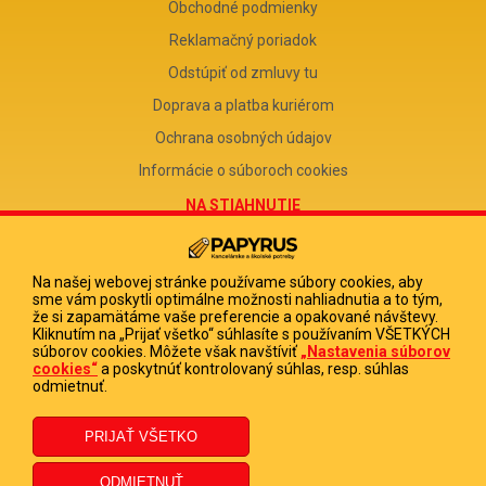
Obchodné podmienky
Reklamačný poriadok
Odstúpiť od zmluvy tu
Doprava a platba kuriérom
Ochrana osobných údajov
Informácie o súboroch cookies
NA STIAHNUTIE
Reklamačný formulár
Odstúpenie od zmluvy
Na našej webovej stránke používame súbory cookies, aby
sme vám poskytli optimálne možnosti nahliadnutia a to tým,
Poučenie o odstúpení od zmluvy
že si zapamätáme vaše preferencie a opakované návštevy.
Kliknutím na „Prijať všetko“ súhlasíte s používaním VŠETKÝCH
FIRMA
súborov cookies. Môžete však navštíviť
„Nastavenia súborov
cookies“
a poskytnúť kontrolovaný súhlas, resp. súhlas
PAPYRUS POPRAD, s.r.o.
odmietnuť.
IČO 31678238
DIČ 2020513880
IČ DPH SK2020513880