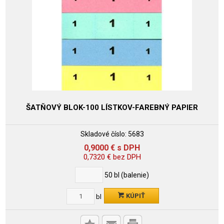
ŠATŇOVÝ BLOK-100 LÍSTKOV-FAREBNÝ PAPIER
Skladové číslo:
5683
0,9000
€
s DPH
0,7320
€
bez DPH
50
bl (balenie)
KÚPIŤ
bl