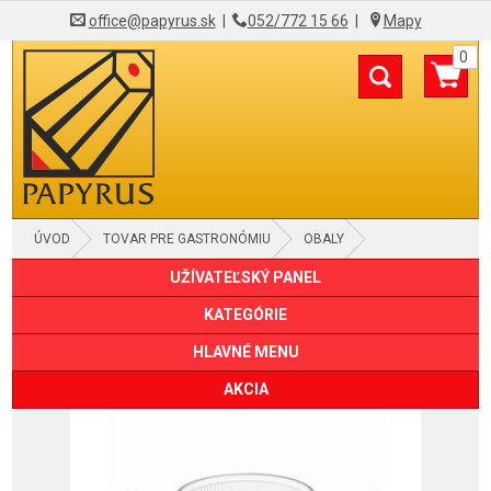
office@papyrus.sk
|
052/772 15 66
|
Mapy
0
ÚVOD
TOVAR PRE GASTRONÓMIU
OBALY
UŽÍVATEĽSKÝ PANEL
MISKY A VANIČKY S VIEČKOM
KATEGÓRIE
HLAVNÉ MENU
AKCIA