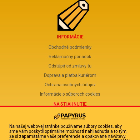
INFORMÁCIE
Obchodné podmienky
Reklamačný poriadok
Odstúpiť od zmluvy tu
Doprava a platba kuriérom
Ochrana osobných údajov
Informácie o súboroch cookies
NA STIAHNUTIE
Reklamačný formulár
Odstúpenie od zmluvy
Na našej webovej stránke používame súbory cookies, aby
sme vám poskytli optimálne možnosti nahliadnutia a to tým,
Poučenie o odstúpení od zmluvy
že si zapamätáme vaše preferencie a opakované návštevy.