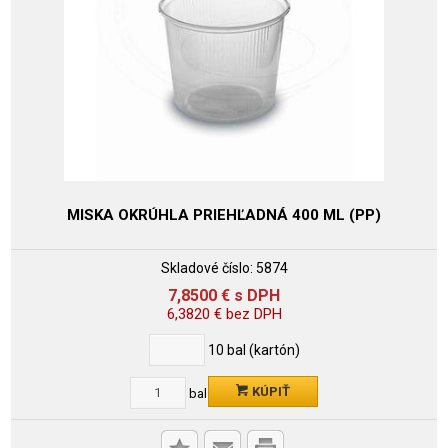
MISKA OKRÚHLA PRIEHĽADNÁ 400 ML (PP)
Skladové číslo:
5874
7,8500
€
s DPH
6,3820
€
bez DPH
10
bal (kartón)
KÚPIŤ
bal