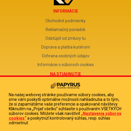
INFORMÁCIE
Obchodné podmienky
Reklamačný poriadok
Odstúpiť od zmluvy tu
Doprava a platba kuriérom
Ochrana osobných údajov
Informácie o súboroch cookies
NA STIAHNUTIE
Reklamačný formulár
Odstúpenie od zmluvy
Na našej webovej stránke používame súbory cookies, aby
sme vám poskytli optimálne možnosti nahliadnutia a to tým,
Poučenie o odstúpení od zmluvy
že si zapamätáme vaše preferencie a opakované návštevy.
Kliknutím na „Prijať všetko“ súhlasíte s používaním VŠETKÝCH
FIRMA
súborov cookies. Môžete však navštíviť
„Nastavenia súborov
cookies“
a poskytnúť kontrolovaný súhlas, resp. súhlas
PAPYRUS POPRAD, s.r.o.
odmietnuť.
IČO 31678238