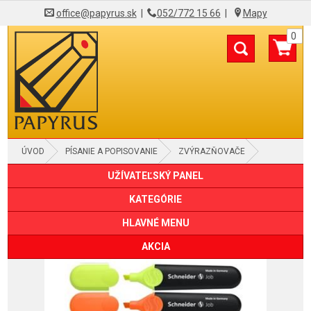
office@papyrus.sk
|
052/772 15 66
|
Mapy
0
ÚVOD
PÍSANIE A POPISOVANIE
ZVÝRAZŇOVAČE
UŽÍVATEĽSKÝ PANEL
KATEGÓRIE
HLAVNÉ MENU
AKCIA