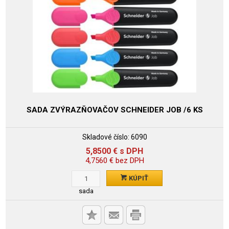
SADA ZVÝRAZŇOVAČOV SCHNEIDER JOB /6 KS
Skladové číslo:
6090
5,8500
€
s DPH
4,7560
€
bez DPH
KÚPIŤ
sada