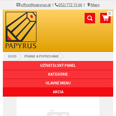
office@papyrus.sk
|
052/772 15 66
|
Mapy
0
ÚVOD
PÍSANIE A POPISOVANIE
UŽÍVATEĽSKÝ PANEL
MIKROCERUZKY A MECHANICKÉ CERUZKY
KATEGÓRIE
HLAVNÉ MENU
AKCIA