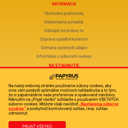
INFORMÁCIE
Obchodné podmienky
Reklamačný poriadok
Odstúpiť od zmluvy tu
Doprava a platba kuriérom
Ochrana osobných údajov
Informácie o súboroch cookies
NA STIAHNUTIE
Reklamačný formulár
Odstúpenie od zmluvy
Na našej webovej stránke používame súbory cookies, aby
sme vám poskytli optimálne možnosti nahliadnutia a to tým,
Poučenie o odstúpení od zmluvy
že si zapamätáme vaše preferencie a opakované návštevy.
Kliknutím na „Prijať všetko“ súhlasíte s používaním VŠETKÝCH
FIRMA
súborov cookies. Môžete však navštíviť
„Nastavenia súborov
cookies“
a poskytnúť kontrolovaný súhlas, resp. súhlas
PAPYRUS POPRAD, s.r.o.
odmietnuť.
IČO 31678238
DIČ 2020513880