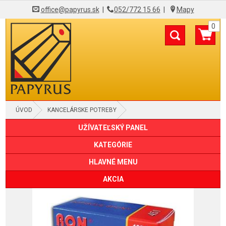
office@papyrus.sk
|
052/772 15 66
|
Mapy
0
ÚVOD
KANCELÁRSKE POTREBY
UŽÍVATEĽSKÝ PANEL
KANCELÁRSKE KLIPY A SPONY
KATEGÓRIE
HLAVNÉ MENU
AKCIA