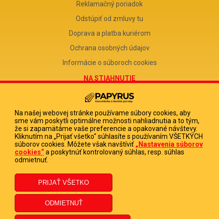
Reklamačný poriadok
Odstúpiť od zmluvy tu
Doprava a platba kuriérom
Ochrana osobných údajov
Informácie o súboroch cookies
NA STIAHNUTIE
Reklamačný formulár
Odstúpenie od zmluvy
Na našej webovej stránke používame súbory cookies, aby
sme vám poskytli optimálne možnosti nahliadnutia a to tým,
Poučenie o odstúpení od zmluvy
že si zapamätáme vaše preferencie a opakované návštevy.
Kliknutím na „Prijať všetko“ súhlasíte s používaním VŠETKÝCH
FIRMA
súborov cookies. Môžete však navštíviť
„Nastavenia súborov
cookies“
a poskytnúť kontrolovaný súhlas, resp. súhlas
PAPYRUS POPRAD, s.r.o.
odmietnuť.
IČO 31678238
DIČ 2020513880
IČ DPH SK2020513880