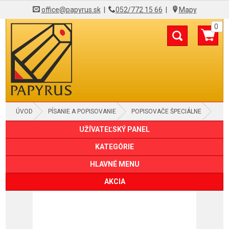
office@papyrus.sk
|
052/772 15 66
|
Mapy
0
ÚVOD
PÍSANIE A POPISOVANIE
POPISOVAČE ŠPECIÁLNE
UŽÍVATEĽSKÝ PANEL
KATEGÓRIE
HLAVNÉ MENU
AKCIA