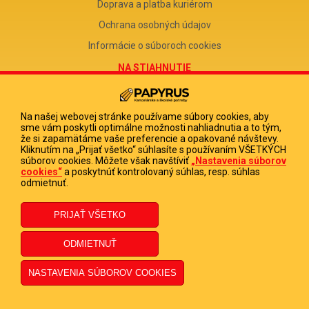
Doprava a platba kuriérom
Ochrana osobných údajov
Informácie o súboroch cookies
NA STIAHNUTIE
Reklamačný formulár
Odstúpenie od zmluvy
Na našej webovej stránke používame súbory cookies, aby
sme vám poskytli optimálne možnosti nahliadnutia a to tým,
Poučenie o odstúpení od zmluvy
že si zapamätáme vaše preferencie a opakované návštevy.
Kliknutím na „Prijať všetko“ súhlasíte s používaním VŠETKÝCH
FIRMA
súborov cookies. Môžete však navštíviť
„Nastavenia súborov
cookies“
a poskytnúť kontrolovaný súhlas, resp. súhlas
PAPYRUS POPRAD, s.r.o.
odmietnuť.
IČO 31678238
DIČ 2020513880
IČ DPH SK2020513880
© 2023 PAPYRUS POPRAD s.r.o., Všetky práva vyhradené.
Dizajn navrhol a naprogramoval Elall, spol. s r. o. -
www.elall.sk
Potrebujete pomoc?