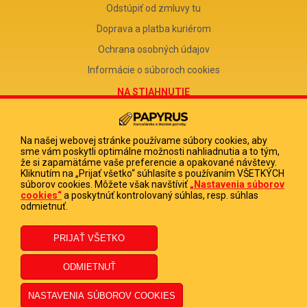
Odstúpiť od zmluvy tu
Doprava a platba kuriérom
Ochrana osobných údajov
Informácie o súboroch cookies
NA STIAHNUTIE
Reklamačný formulár
Odstúpenie od zmluvy
Na našej webovej stránke používame súbory cookies, aby
sme vám poskytli optimálne možnosti nahliadnutia a to tým,
Poučenie o odstúpení od zmluvy
že si zapamätáme vaše preferencie a opakované návštevy.
Kliknutím na „Prijať všetko“ súhlasíte s používaním VŠETKÝCH
FIRMA
súborov cookies. Môžete však navštíviť
„Nastavenia súborov
cookies“
a poskytnúť kontrolovaný súhlas, resp. súhlas
PAPYRUS POPRAD, s.r.o.
odmietnuť.
IČO 31678238
DIČ 2020513880
IČ DPH SK2020513880
© 2023 PAPYRUS POPRAD s.r.o., Všetky práva vyhradené.