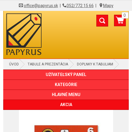
office@papyrus.sk
|
052/772 15 66
|
Mapy
0
ÚVOD
TABULE A PREZENTÁCIA
DOPLNKY K TABULIAM
UŽÍVATEĽSKÝ PANEL
OSTATNÉ DOPLNKY
KATEGÓRIE
HLAVNÉ MENU
AKCIA