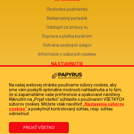
Obchodné podmienky
Reklamačný poriadok
Odstúpiť od zmluvy tu
Doprava a platba kuriérom
Ochrana osobných údajov
Informácie o súboroch cookies
NA STIAHNUTIE
Reklamačný formulár
Odstúpenie od zmluvy
Na našej webovej stránke používame súbory cookies, aby
sme vám poskytli optimálne možnosti nahliadnutia a to tým,
Poučenie o odstúpení od zmluvy
že si zapamätáme vaše preferencie a opakované návštevy.
Kliknutím na „Prijať všetko“ súhlasíte s používaním VŠETKÝCH
FIRMA
súborov cookies. Môžete však navštíviť
„Nastavenia súborov
cookies“
a poskytnúť kontrolovaný súhlas, resp. súhlas
PAPYRUS POPRAD, s.r.o.
odmietnuť.
IČO 31678238
DIČ 2020513880