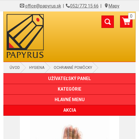
office@papyrus.sk
|
052/772 15 66
|
Mapy
0
ÚVOD
HYGIENA
OCHRANNÉ POMÔCKY
UŽÍVATEĽSKÝ PANEL
KATEGÓRIE
HLAVNÉ MENU
AKCIA