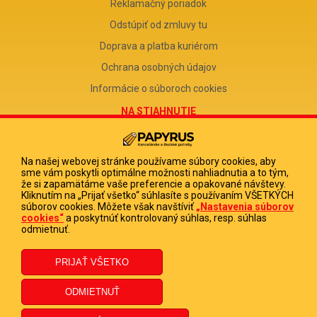
Reklamačný poriadok
Odstúpiť od zmluvy tu
Doprava a platba kuriérom
Ochrana osobných údajov
Informácie o súboroch cookies
NA STIAHNUTIE
Reklamačný formulár
Odstúpenie od zmluvy
Na našej webovej stránke používame súbory cookies, aby
sme vám poskytli optimálne možnosti nahliadnutia a to tým,
Poučenie o odstúpení od zmluvy
že si zapamätáme vaše preferencie a opakované návštevy.
Kliknutím na „Prijať všetko“ súhlasíte s používaním VŠETKÝCH
FIRMA
súborov cookies. Môžete však navštíviť
„Nastavenia súborov
cookies“
a poskytnúť kontrolovaný súhlas, resp. súhlas
PAPYRUS POPRAD, s.r.o.
odmietnuť.
IČO 31678238
DIČ 2020513880
IČ DPH SK2020513880