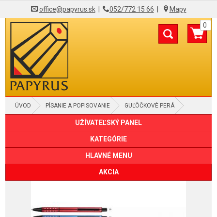
office@papyrus.sk
|
052/772 15 66
|
Mapy
0
ÚVOD
PÍSANIE A POPISOVANIE
GUĽÔČKOVÉ PERÁ
UŽÍVATEĽSKÝ PANEL
KATEGÓRIE
HLAVNÉ MENU
AKCIA