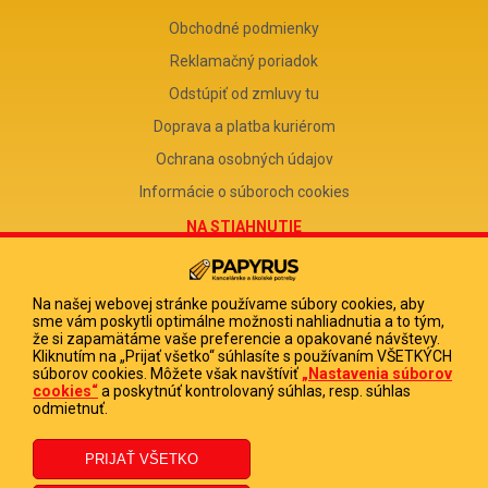
Obchodné podmienky
Reklamačný poriadok
Odstúpiť od zmluvy tu
Doprava a platba kuriérom
Ochrana osobných údajov
Informácie o súboroch cookies
NA STIAHNUTIE
Reklamačný formulár
Odstúpenie od zmluvy
Na našej webovej stránke používame súbory cookies, aby
sme vám poskytli optimálne možnosti nahliadnutia a to tým,
Poučenie o odstúpení od zmluvy
že si zapamätáme vaše preferencie a opakované návštevy.
Kliknutím na „Prijať všetko“ súhlasíte s používaním VŠETKÝCH
FIRMA
súborov cookies. Môžete však navštíviť
„Nastavenia súborov
cookies“
a poskytnúť kontrolovaný súhlas, resp. súhlas
PAPYRUS POPRAD, s.r.o.
odmietnuť.
IČO 31678238
DIČ 2020513880