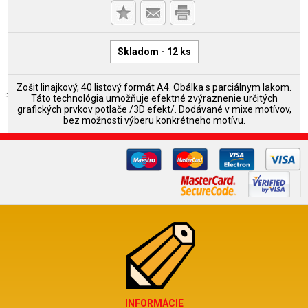
Skladom - 12 ks
Zošit linajkový, 40 listový formát A4. Obálka s parciálnym lakom.
Táto technológia umožňuje efektné zvýraznenie určitých
grafických prvkov potlače /3D efekt/. Dodávané v mixe motívov,
bez možnosti výberu konkrétneho motívu.
INFORMÁCIE