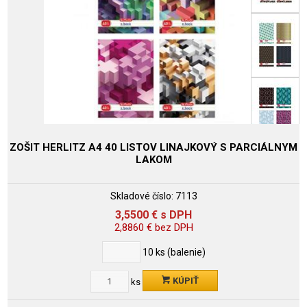
ZOŠIT HERLITZ A4 40 LISTOV LINAJKOVÝ S PARCIÁLNYM
LAKOM
Skladové číslo:
7113
3,5500
€
s DPH
2,8860
€
bez DPH
10
ks (balenie)
KÚPIŤ
ks