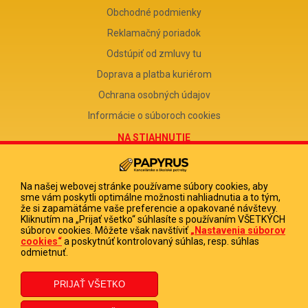
Obchodné podmienky
Reklamačný poriadok
Odstúpiť od zmluvy tu
Doprava a platba kuriérom
Ochrana osobných údajov
Informácie o súboroch cookies
NA STIAHNUTIE
Reklamačný formulár
Odstúpenie od zmluvy
Na našej webovej stránke používame súbory cookies, aby
sme vám poskytli optimálne možnosti nahliadnutia a to tým,
Poučenie o odstúpení od zmluvy
že si zapamätáme vaše preferencie a opakované návštevy.
Kliknutím na „Prijať všetko“ súhlasíte s používaním VŠETKÝCH
FIRMA
súborov cookies. Môžete však navštíviť
„Nastavenia súborov
cookies“
a poskytnúť kontrolovaný súhlas, resp. súhlas
PAPYRUS POPRAD, s.r.o.
odmietnuť.
IČO 31678238
DIČ 2020513880
IČ DPH SK2020513880