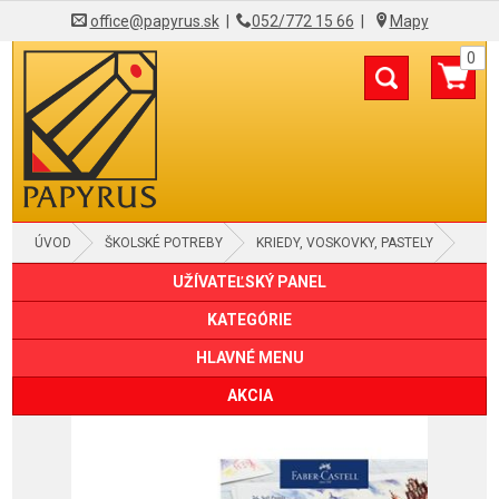
office@papyrus.sk
|
052/772 15 66
|
Mapy
0
ÚVOD
ŠKOLSKÉ POTREBY
KRIEDY, VOSKOVKY, PASTELY
UŽÍVATEĽSKÝ PANEL
KATEGÓRIE
HLAVNÉ MENU
AKCIA