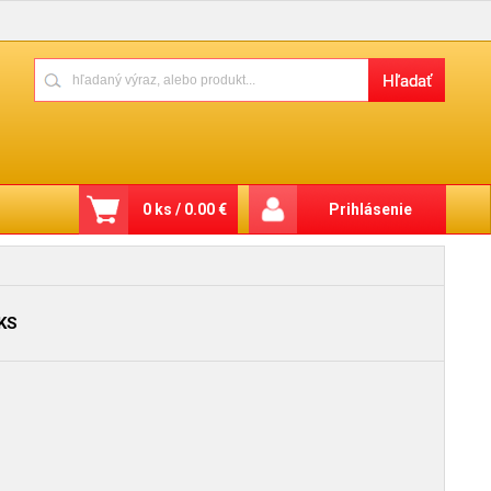
0 ks / 0.00 €
Prihlásenie
KS