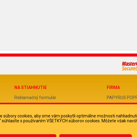
NA STIAHNUTIE
FIRMA
Reklamačný formulár
PAPYRUS POPRAD
Odstúpenie od zmluvy
IČO 31678238
 súbory cookies, aby sme vám poskytli optimálne možnosti nahliadnut
Poučenie o odstúpení od zmluvy
DIČ 202051388
ko“ súhlasíte s používaním VŠETKÝCH súborov cookies. Môžete však navšt
IČ DPH SK2020