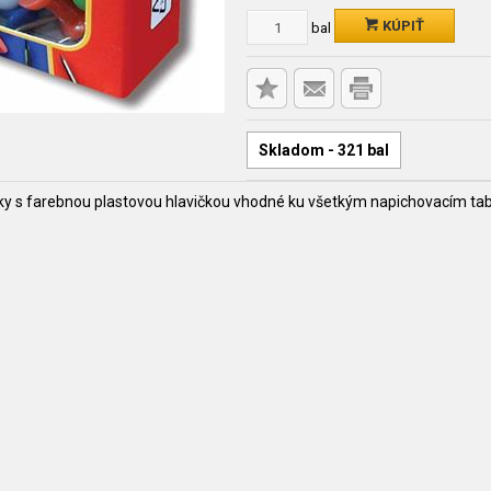
KÚPIŤ
bal
Skladom - 321 bal
ky s farebnou plastovou hlavičkou vhodné ku všetkým napichovacím tab