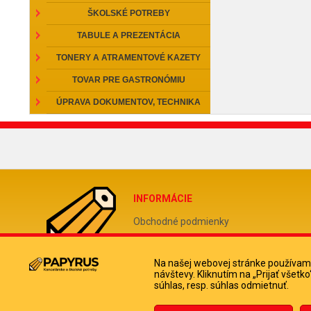
ŠKOLSKÉ POTREBY
TABULE A PREZENTÁCIA
TONERY A ATRAMENTOVÉ KAZETY
TOVAR PRE GASTRONÓMIU
ÚPRAVA DOKUMENTOV, TECHNIKA
INFORMÁCIE
Obchodné podmienky
Reklamačný poriadok
Odstúpiť od zmluvy tu
Na našej webovej stránke používame
návštevy. Kliknutím na „Prijať všet
Doprava a platba kuriérom
súhlas, resp. súhlas odmietnuť.
Ochrana osobných údajov