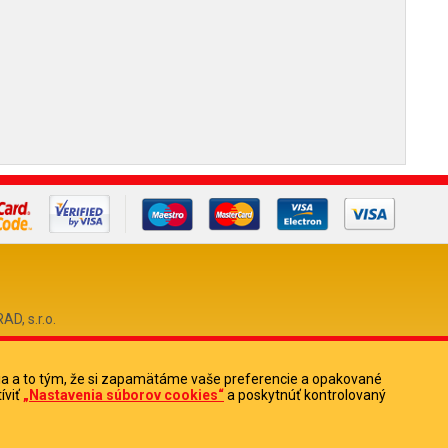
, s.r.o.
ia a to tým, že si zapamätáme vaše preferencie a opakované
0
íviť
„Nastavenia súborov cookies“
a poskytnúť kontrolovaný
513880