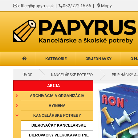
office@papyrus.sk
|
052/772 15 66
|
Mapy
KATEGÓRIE
OBJEDNÁVKY
O N
ÚVOD
KANCELÁRSKE POTREBY
PRIPINÁČIKY A
AKCIA
ARCHIVÁCIA A ORGANIZÁCIA
HYGIENA
KANCELÁRSKE POTREBY
DIEROVAČKY KANCELÁRSKE
DIEROVAČKY VEĽKOKAPACITNÉ