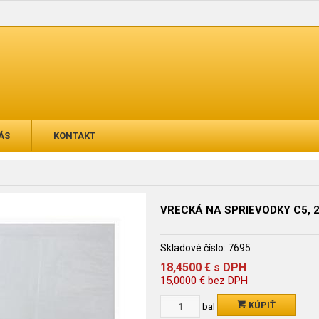
ÁS
KONTAKT
VRECKÁ NA SPRIEVODKY C5, 2
Skladové číslo:
7695
18,4500
€
s DPH
15,0000
€
bez DPH
KÚPIŤ
bal