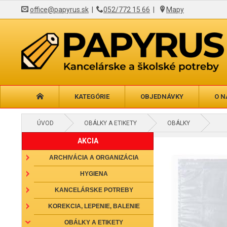
office@papyrus.sk
|
052/772 15 66
|
Mapy
KATEGÓRIE
OBJEDNÁVKY
O N
ÚVOD
OBÁLKY A ETIKETY
OBÁLKY
AKCIA
ARCHIVÁCIA A ORGANIZÁCIA
HYGIENA
KANCELÁRSKE POTREBY
KOREKCIA, LEPENIE, BALENIE
OBÁLKY A ETIKETY