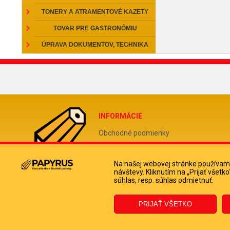
TONERY A ATRAMENTOVÉ KAZETY
TOVAR PRE GASTRONÓMIU
ÚPRAVA DOKUMENTOV, TECHNIKA
INFORMÁCIE
Obchodné podmienky
Reklamačný poriadok
Odstúpiť od zmluvy tu
Na našej webovej stránke používame
návštevy. Kliknutím na „Prijať všet
Doprava a platba kuriérom
súhlas, resp. súhlas odmietnuť.
Ochrana osobných údajov
Informácie o súboroch cookies