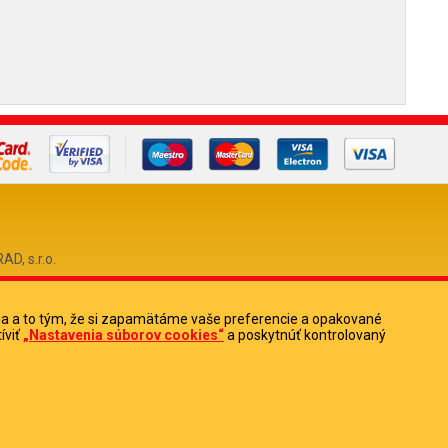
, s.r.o.
ia a to tým, že si zapamätáme vaše preferencie a opakované
0
íviť
„Nastavenia súborov cookies“
a poskytnúť kontrolovaný
513880
Potrebujete pomoc?