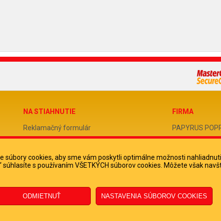
NA STIAHNUTIE
FIRMA
Reklamačný formulár
PAPYRUS POPRAD
Odstúpenie od zmluvy
IČO 31678238
 súbory cookies, aby sme vám poskytli optimálne možnosti nahliadnut
Poučenie o odstúpení od zmluvy
DIČ 202051388
ko“ súhlasíte s používaním VŠETKÝCH súborov cookies. Môžete však navšt
IČ DPH SK2020