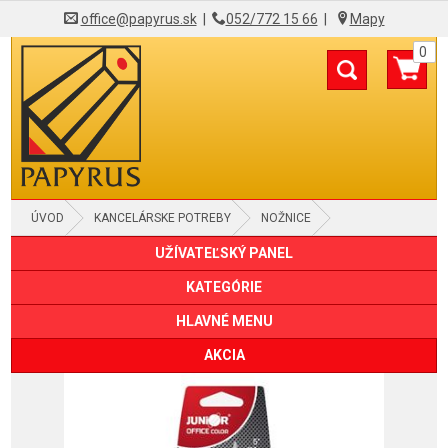
office@papyrus.sk
|
052/772 15 66
|
Mapy
0
ÚVOD
KANCELÁRSKE POTREBY
NOŽNICE
UŽÍVATEĽSKÝ PANEL
KATEGÓRIE
HLAVNÉ MENU
AKCIA