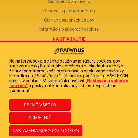
Odstúpiť od zmluvy tu
Doprava a platba kuriérom
Ochrana osobných údajov
Informácie o súboroch cookies
NA STIAHNUTIE
Reklamačný formulár
Odstúpenie od zmluvy
Na našej webovej stránke používame súbory cookies, aby
sme vám poskytli optimálne možnosti nahliadnutia a to tým,
Poučenie o odstúpení od zmluvy
že si zapamätáme vaše preferencie a opakované návštevy.
Kliknutím na „Prijať všetko“ súhlasíte s používaním VŠETKÝCH
FIRMA
súborov cookies. Môžete však navštíviť
„Nastavenia súborov
cookies“
a poskytnúť kontrolovaný súhlas, resp. súhlas
PAPYRUS POPRAD, s.r.o.
odmietnuť.
IČO 31678238
DIČ 2020513880
IČ DPH SK2020513880
© 2023 PAPYRUS POPRAD s.r.o., Všetky práva vyhradené.