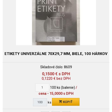
ETIKETY UNIVERZÁLNE 70X29,7 MM, BIELE, 100 HÁRKOV
Skladové číslo:
8609
0,1500
€
s DPH
0,1220
€
bez DPH
100
ks (balenie)
/
cena - 15,0000 s DPH
KÚPIŤ
ks