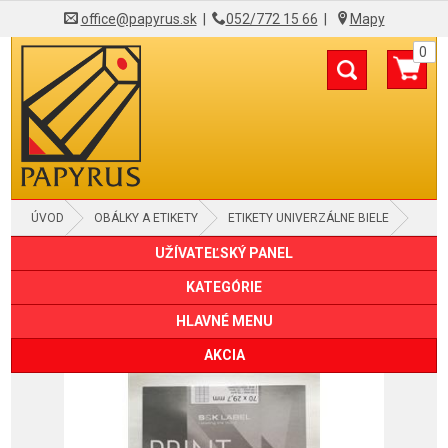
office@papyrus.sk
|
052/772 15 66
|
Mapy
0
ÚVOD
OBÁLKY A ETIKETY
ETIKETY UNIVERZÁLNE BIELE
UŽÍVATEĽSKÝ PANEL
KATEGÓRIE
HLAVNÉ MENU
AKCIA