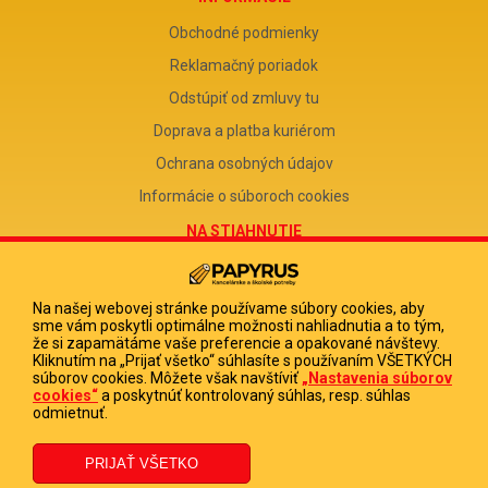
Obchodné podmienky
Reklamačný poriadok
Odstúpiť od zmluvy tu
Doprava a platba kuriérom
Ochrana osobných údajov
Informácie o súboroch cookies
NA STIAHNUTIE
Reklamačný formulár
Odstúpenie od zmluvy
Na našej webovej stránke používame súbory cookies, aby
sme vám poskytli optimálne možnosti nahliadnutia a to tým,
Poučenie o odstúpení od zmluvy
že si zapamätáme vaše preferencie a opakované návštevy.
Kliknutím na „Prijať všetko“ súhlasíte s používaním VŠETKÝCH
FIRMA
súborov cookies. Môžete však navštíviť
„Nastavenia súborov
cookies“
a poskytnúť kontrolovaný súhlas, resp. súhlas
PAPYRUS POPRAD, s.r.o.
odmietnuť.
IČO 31678238
DIČ 2020513880