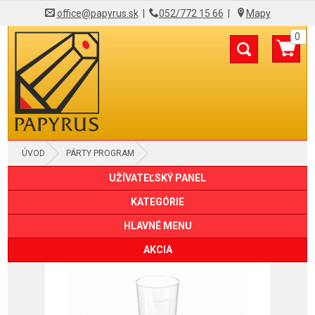
office@papyrus.sk
|
052/772 15 66
|
Mapy
0
ÚVOD
PÁRTY PROGRAM
UŽÍVATEĽSKÝ PANEL
KATEGÓRIE
HLAVNÉ MENU
AKCIA