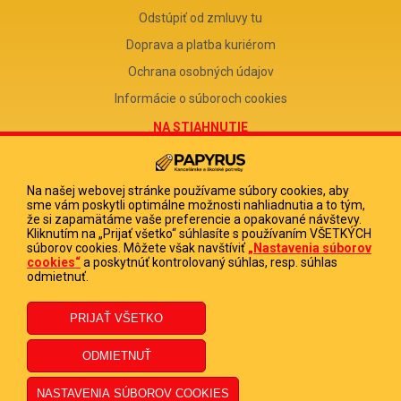
Odstúpiť od zmluvy tu
Doprava a platba kuriérom
Ochrana osobných údajov
Informácie o súboroch cookies
NA STIAHNUTIE
Reklamačný formulár
Odstúpenie od zmluvy
Na našej webovej stránke používame súbory cookies, aby
sme vám poskytli optimálne možnosti nahliadnutia a to tým,
Poučenie o odstúpení od zmluvy
že si zapamätáme vaše preferencie a opakované návštevy.
Kliknutím na „Prijať všetko“ súhlasíte s používaním VŠETKÝCH
FIRMA
súborov cookies. Môžete však navštíviť
„Nastavenia súborov
cookies“
a poskytnúť kontrolovaný súhlas, resp. súhlas
PAPYRUS POPRAD, s.r.o.
odmietnuť.
IČO 31678238
DIČ 2020513880
IČ DPH SK2020513880