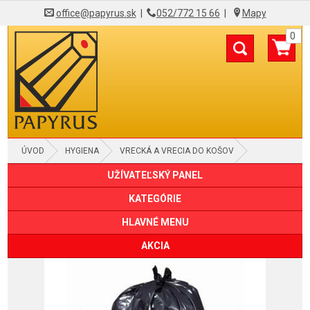
office@papyrus.sk
|
052/772 15 66
|
Mapy
0
ÚVOD
HYGIENA
VRECKÁ A VRECIA DO KOŠOV
UŽÍVATEĽSKÝ PANEL
KATEGÓRIE
HLAVNÉ MENU
AKCIA