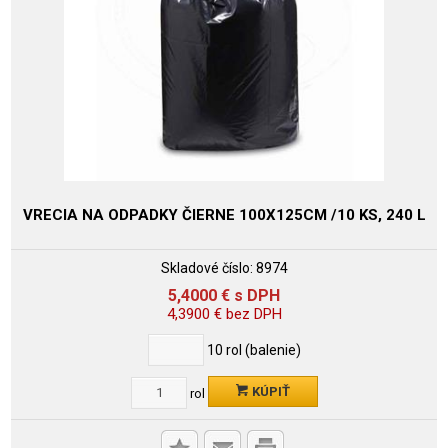
VRECIA NA ODPADKY ČIERNE 100X125CM /10 KS, 240 L
Skladové číslo:
8974
5,4000
€
s DPH
4,3900
€
bez DPH
10
rol (balenie)
KÚPIŤ
rol