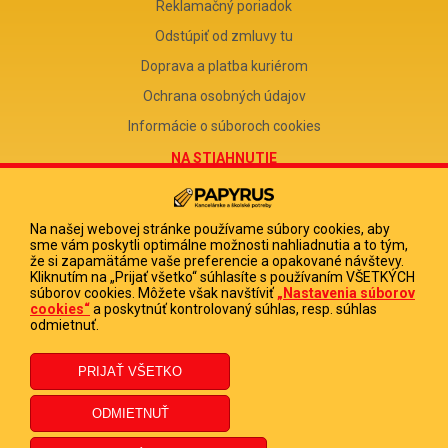
Reklamačný poriadok
Odstúpiť od zmluvy tu
Doprava a platba kuriérom
Ochrana osobných údajov
Informácie o súboroch cookies
NA STIAHNUTIE
Reklamačný formulár
Odstúpenie od zmluvy
Na našej webovej stránke používame súbory cookies, aby
sme vám poskytli optimálne možnosti nahliadnutia a to tým,
Poučenie o odstúpení od zmluvy
že si zapamätáme vaše preferencie a opakované návštevy.
Kliknutím na „Prijať všetko“ súhlasíte s používaním VŠETKÝCH
FIRMA
súborov cookies. Môžete však navštíviť
„Nastavenia súborov
cookies“
a poskytnúť kontrolovaný súhlas, resp. súhlas
PAPYRUS POPRAD, s.r.o.
odmietnuť.
IČO 31678238
DIČ 2020513880
IČ DPH SK2020513880