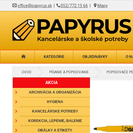
office@papyrus.sk
|
052/772 15 66
|
Mapy
KATEGÓRIE
OBJEDNÁVKY
O N
ÚVOD
PÍSANIE A POPISOVANIE
POPISOVAČE P
AKCIA
ARCHIVÁCIA A ORGANIZÁCIA
HYGIENA
KANCELÁRSKE POTREBY
KOREKCIA, LEPENIE, BALENIE
OBÁLKY A ETIKETY