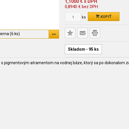
1,1000
€
s DPH
0,8940
€
bez DPH
KÚPIŤ
ks
ierna (6 ks)
Skladom - 95 ks
 s pigmentovým atramentom na vodnej báze, ktorý sa po dokonalom zasc