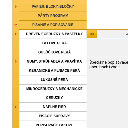
PAPIER, BLOKY, BLOČKY
PÁRTY PROGRAM
PÍSANIE A POPISOVANIE
č
DREVENÉ CERUZKY A PASTELKY
GÉLOVÉ PERÁ
GUĽÔČKOVÉ PERÁ
GUMY, STRÚHADLÁ A PRAVÍTKA
Špeciálne popisovače
povrchoch i vode
KERAMICKÉ A PLNIACE PERÁ
LUXUSNÉ PERÁ
MIKROCERUZKY A MECHANICKÉ
CERUZKY
NÁPLNE PIER
PÍSACIE SÚPRAVY
POPISOVAČE LAKOVÉ