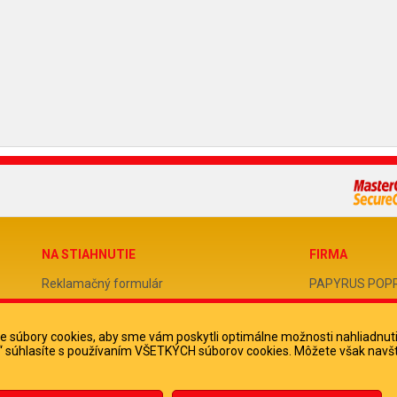
NA STIAHNUTIE
FIRMA
Reklamačný formulár
PAPYRUS POPRAD
Odstúpenie od zmluvy
IČO 31678238
 súbory cookies, aby sme vám poskytli optimálne možnosti nahliadnut
Poučenie o odstúpení od zmluvy
DIČ 202051388
ko“ súhlasíte s používaním VŠETKÝCH súborov cookies. Môžete však navšt
IČ DPH SK2020