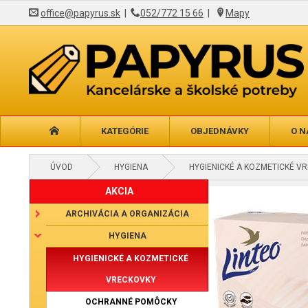
office@papyrus.sk
|
052/772 15 66
|
Mapy
KATEGÓRIE
OBJEDNÁVKY
O N
ÚVOD
HYGIENA
HYGIENICKÉ A KOZMETICKÉ V
AKCIA
ARCHIVÁCIA A ORGANIZÁCIA
HYGIENA
HYGIENICKÉ A KOZMETICKÉ
VRECKOVKY
OCHRANNÉ POMÔCKY