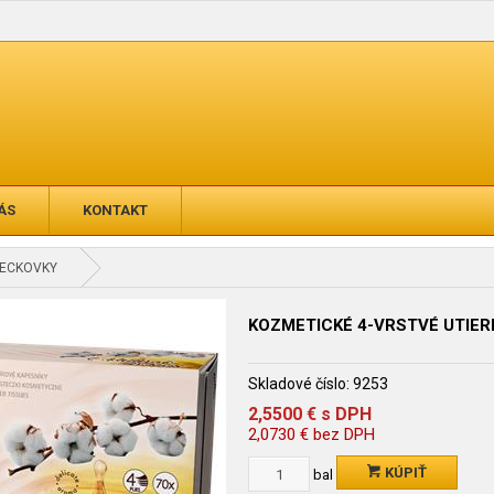
ÁS
KONTAKT
RECKOVKY
KOZMETICKÉ 4-VRSTVÉ UTIER
Skladové číslo:
9253
2,5500
€
s DPH
2,0730
€
bez DPH
KÚPIŤ
bal