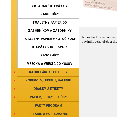
SKLADANÉ UTERÁKY A
ZÁSOBNÍKY
TOALETNÝ PAPIER DO
ZÁSOBNÍKOV A ZÁSOBNÍKY
Jemné biele štvorvrstvo
TOALETNÝ PAPIER V KOTÚČIKOCH
bavlníkového oleja a sk
UTERÁKY V ROLIACH A
ZÁSOBNÍKY
VRECKÁ A VRECIA DO KOŠOV
KANCELÁRSKE POTREBY
KOREKCIA, LEPENIE, BALENIE
OBÁLKY A ETIKETY
PAPIER, BLOKY, BLOČKY
PÁRTY PROGRAM
PÍSANIE A POPISOVANIE