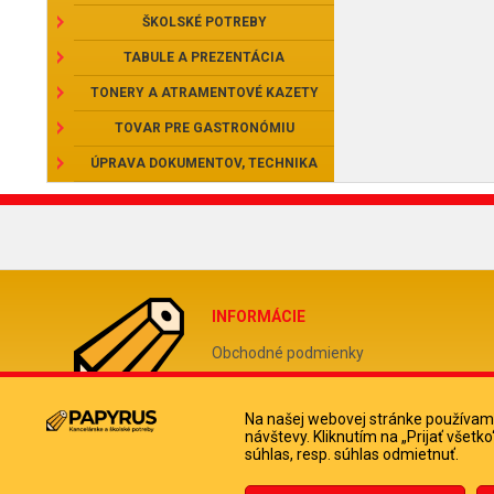
ŠKOLSKÉ POTREBY
TABULE A PREZENTÁCIA
TONERY A ATRAMENTOVÉ KAZETY
TOVAR PRE GASTRONÓMIU
ÚPRAVA DOKUMENTOV, TECHNIKA
INFORMÁCIE
Obchodné podmienky
Reklamačný poriadok
Odstúpiť od zmluvy tu
Na našej webovej stránke používame
návštevy. Kliknutím na „Prijať všet
Doprava a platba kuriérom
súhlas, resp. súhlas odmietnuť.
Ochrana osobných údajov