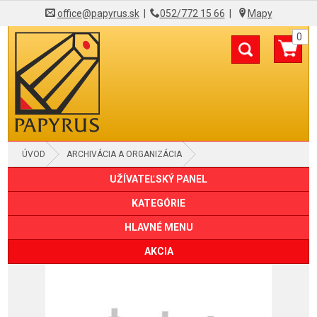
office@papyrus.sk
|
052/772 15 66
|
Mapy
0
ÚVOD
ARCHIVÁCIA A ORGANIZÁCIA
UŽÍVATEĽSKÝ PANEL
OBALY "L", "U" A SO ZIPSOM
KATEGÓRIE
HLAVNÉ MENU
AKCIA