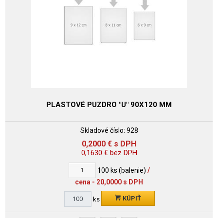
PLASTOVÉ PUZDRO "U" 90X120 MM
Skladové číslo:
928
0,2000
€
s DPH
0,1630
€
bez DPH
100
ks (balenie)
/
cena - 20,0000 s DPH
KÚPIŤ
ks