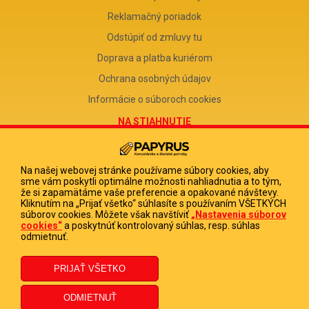
Reklamačný poriadok
Odstúpiť od zmluvy tu
Doprava a platba kuriérom
Ochrana osobných údajov
Informácie o súboroch cookies
NA STIAHNUTIE
Reklamačný formulár
Odstúpenie od zmluvy
Na našej webovej stránke používame súbory cookies, aby
sme vám poskytli optimálne možnosti nahliadnutia a to tým,
Poučenie o odstúpení od zmluvy
že si zapamätáme vaše preferencie a opakované návštevy.
Kliknutím na „Prijať všetko“ súhlasíte s používaním VŠETKÝCH
FIRMA
súborov cookies. Môžete však navštíviť
„Nastavenia súborov
cookies“
a poskytnúť kontrolovaný súhlas, resp. súhlas
PAPYRUS POPRAD, s.r.o.
odmietnuť.
IČO 31678238
DIČ 2020513880
IČ DPH SK2020513880