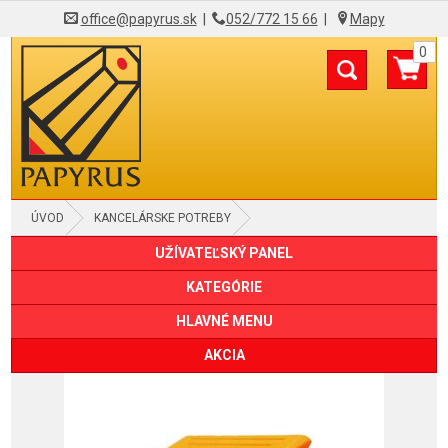
office@papyrus.sk
|
052/772 15 66
|
Mapy
0
ÚVOD
KANCELÁRSKE POTREBY
UŽÍVATEĽSKÝ PANEL
DIEROVAČKY KANCELÁRSKE
KATEGÓRIE
HLAVNÉ MENU
AKCIA