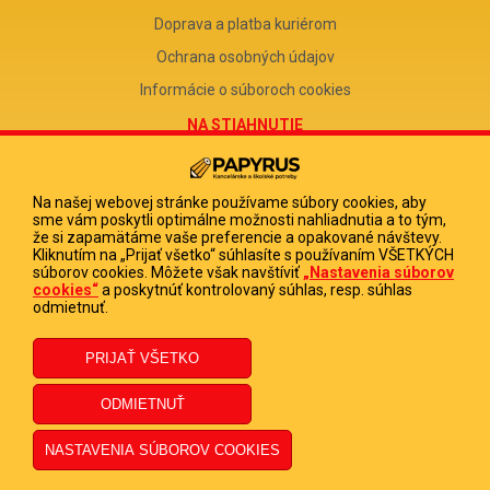
Doprava a platba kuriérom
Ochrana osobných údajov
Informácie o súboroch cookies
NA STIAHNUTIE
Reklamačný formulár
Odstúpenie od zmluvy
Na našej webovej stránke používame súbory cookies, aby
sme vám poskytli optimálne možnosti nahliadnutia a to tým,
Poučenie o odstúpení od zmluvy
že si zapamätáme vaše preferencie a opakované návštevy.
Kliknutím na „Prijať všetko“ súhlasíte s používaním VŠETKÝCH
FIRMA
súborov cookies. Môžete však navštíviť
„Nastavenia súborov
cookies“
a poskytnúť kontrolovaný súhlas, resp. súhlas
PAPYRUS POPRAD, s.r.o.
odmietnuť.
IČO 31678238
DIČ 2020513880
IČ DPH SK2020513880
© 2023 PAPYRUS POPRAD s.r.o., Všetky práva vyhradené.
Dizajn navrhol a naprogramoval Elall, spol. s r. o. -
www.elall.sk
Potrebujete pomoc?