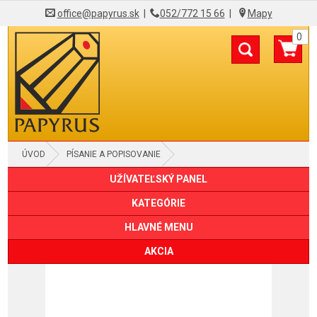
office@papyrus.sk
|
052/772 15 66
|
Mapy
0
ÚVOD
PÍSANIE A POPISOVANIE
UŽÍVATEĽSKÝ PANEL
GUMY, STRÚHADLÁ A PRAVÍTKA
PRAVÍTKA
KATEGÓRIE
HLAVNÉ MENU
AKCIA