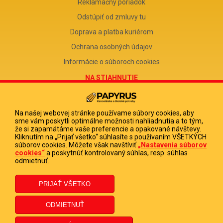
Reklamačný poriadok
Odstúpiť od zmluvy tu
Doprava a platba kuriérom
Ochrana osobných údajov
Informácie o súboroch cookies
NA STIAHNUTIE
Reklamačný formulár
Odstúpenie od zmluvy
Na našej webovej stránke používame súbory cookies, aby
sme vám poskytli optimálne možnosti nahliadnutia a to tým,
Poučenie o odstúpení od zmluvy
že si zapamätáme vaše preferencie a opakované návštevy.
Kliknutím na „Prijať všetko“ súhlasíte s používaním VŠETKÝCH
FIRMA
súborov cookies. Môžete však navštíviť
„Nastavenia súborov
cookies“
a poskytnúť kontrolovaný súhlas, resp. súhlas
PAPYRUS POPRAD, s.r.o.
odmietnuť.
IČO 31678238
DIČ 2020513880
IČ DPH SK2020513880