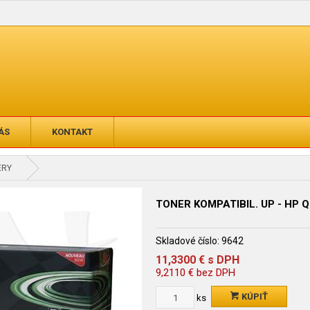
ÁS
KONTAKT
ERY
TONER KOMPATIBIL. UP - HP
Skladové číslo:
9642
11,3300
€
s DPH
9,2110
€
bez DPH
KÚPIŤ
ks