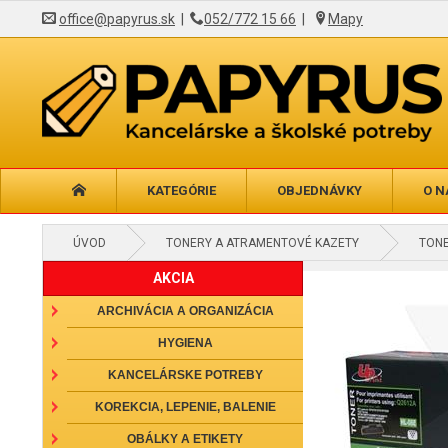
office@papyrus.sk
|
052/772 15 66
|
Mapy
KATEGÓRIE
OBJEDNÁVKY
O N
ÚVOD
TONERY A ATRAMENTOVÉ KAZETY
TON
AKCIA
ARCHIVÁCIA A ORGANIZÁCIA
HYGIENA
KANCELÁRSKE POTREBY
KOREKCIA, LEPENIE, BALENIE
OBÁLKY A ETIKETY